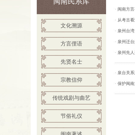
闽南民系库
·
闽南方言
·
从考古看
文化溯源
·
泉州台湾
·
泉州迁台
方言俚语
·
泉州先人
先贤名士
·
泉台关系
宗教信仰
·
保护闽南
传统戏剧与曲艺
节俗礼仪
闽南著述