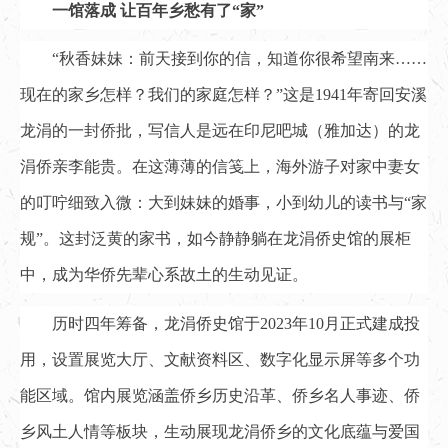
一馆落成 让百年乡愁有了“家”
“秋香妹妹：前天接到你的信，知道你很希望南来……
现在的家乡怎样？我们的家庭怎样？”这是1941年寄回安溪
龙涓的一封侨批，写信人是远在印尼吧城（雅加达）的龙
涓侨亲李能贵。在这薄薄的信笺上，海外游子对家中妻女
的叮咛细致入微：大到妹妹的婚事，小到幼儿的读书与“家
规”。这封泛黄的家书，如今静静躺在龙涓侨史馆的展柜
中，成为华侨先辈心系故土的生动见证。
历时四年筹备，龙涓侨史馆于2023年10月正式建成投
用，设置展览大厅、文献资料区、数字化显示屏等多个功
能区域。馆内展览涵盖侨乡历史沿革、侨乡名人事迹、侨
乡风土人情等板块，生动展现龙涓侨乡的文化底蕴与爱国