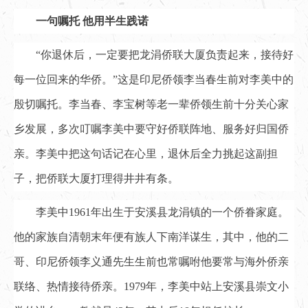
一句嘱托 他用半生践诺
“你退休后，一定要把龙涓侨联大厦负责起来，接待好
每一位回来的华侨。”这是印尼侨领李当春生前对李美中的
殷切嘱托。李当春、李宝树等老一辈侨领生前十分关心家
乡发展，多次叮嘱李美中要守好侨联阵地、服务好归国侨
亲。李美中把这句话记在心里，退休后全力挑起这副担
子，把侨联大厦打理得井井有条。
李美中1961年出生于安溪县龙涓镇的一个侨眷家庭。
他的家族自清朝末年便有族人下南洋谋生，其中，他的二
哥、印尼侨领李义通先生生前也常嘱咐他要常与海外侨亲
联络、热情接待侨亲。1979年，李美中站上安溪县崇文小