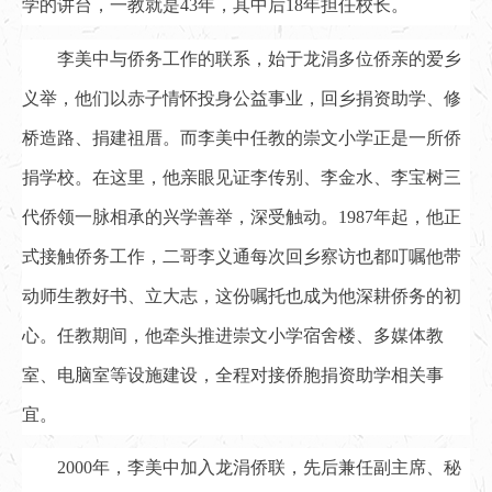
学的讲台，一教就是43年，其中后18年担任校长。
李美中与侨务工作的联系，始于龙涓多位侨亲的爱乡
义举，他们以赤子情怀投身公益事业，回乡捐资助学、修
桥造路、捐建祖厝。而李美中任教的崇文小学正是一所侨
捐学校。在这里，他亲眼见证李传别、李金水、李宝树三
代侨领一脉相承的兴学善举，深受触动。1987年起，他正
式接触侨务工作，二哥李义通每次回乡察访也都叮嘱他带
动师生教好书、立大志，这份嘱托也成为他深耕侨务的初
心。任教期间，他牵头推进崇文小学宿舍楼、多媒体教
室、电脑室等设施建设，全程对接侨胞捐资助学相关事
宜。
2000年，李美中加入龙涓侨联，先后兼任副主席、秘