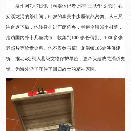
泉州网7月7日讯（融媒体记者 邱丰 王耿华 文/图）在
安溪龙涓的茶山间，65岁的李美中步履依然匆匆。从三尺
讲台退下后，他转身扎进广袤侨乡，寻遍全镇36个村落，
走访国内外十几座城市，收集到1000多份侨批、1000多张
老照片等珍贵史料。他不仅参与梳理龙涓镇186处涉侨建
筑，推动4处列入县级文物保护单位，更牵头建成龙涓侨史
馆，为海外游子守住了回归故土的精神家园。