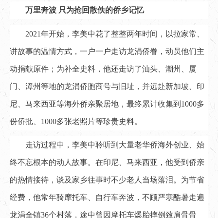
万里奔波 只为抢回散佚的侨乡记忆
2021年开始，李美中花了整整两年时间，以拉家常、
讲故事的温情方式，一户一户走访龙涓侨眷，动员他们主
动捐献原件；为补全史料，他还走访了汕头、潮州、厦
门、漳州等地的龙涓侨胞商号与旧址，并远赴新加坡、印
尼、马来西亚等海外侨亲聚居地，最终累计收集到1000多
份侨批、1000多张老照片等珍贵史料。
走访过程中，李美中聆听到大量老华侨海外创业、始
终不忘根本的动人故事。在印尼、马来西亚，他受到侨亲
的热情接待，谈及家乡往事时不少老人当场落泪。为节省
经费，他常年骑摩托车、自行车奔波，不顾严寒酷暑走遍
龙涓全镇36个村落，途中曾因摩托车爆胎摔倒致肩骨骨