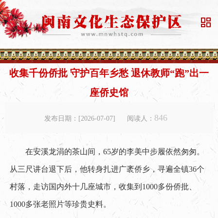

收集千份侨批 守护百年乡愁 退休教师“跑”出一
座侨史馆
846
发布日期：[2026-07-07]
阅读人：
在安溪龙涓的茶山间，65岁的李美中步履依然匆匆。
从三尺讲台退下后，他转身扎进广袤侨乡，寻遍全镇36个
村落，走访国内外十几座城市，收集到1000多份侨批、
1000多张老照片等珍贵史料。