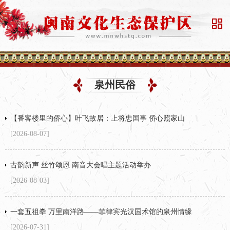

泉州民俗
【番客楼里的侨心】叶飞故居：上将忠国事 侨心照家山
[2026-08-07]
古韵新声 丝竹颂恩 南音大会唱主题活动举办
[2026-08-03]
一套五祖拳 万里南洋路——菲律宾光汉国术馆的泉州情缘
[2026-07-31]