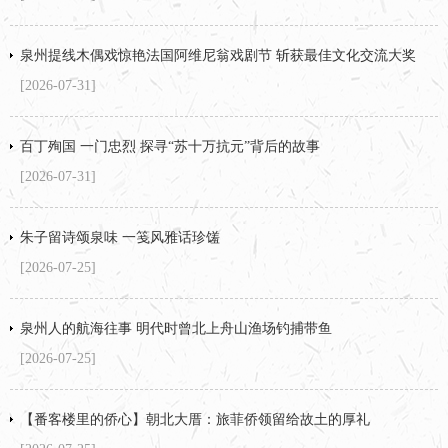
泉州提线木偶戏惊艳法国阿维尼翁戏剧节 斩获最佳文化交流大奖
[2026-07-31]
百丁殉国 一门忠烈 探寻“苏十万抗元”背后的故事
[2026-07-31]
朱子留诗颂泉味 一笺风雅话珍馐
[2026-07-25]
泉州人的航海往事 明代时曾北上舟山渔场钓捕带鱼
[2026-07-25]
【番客楼里的侨心】朝北大厝：旅菲侨领留给故土的厚礼