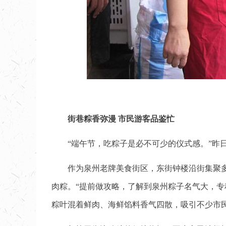
街巷粽香弥漫 市民游客品鉴忙
“端午节，吃粽子是必不可少的仪式感。”昨
作为泉州老牌美食街区，东街钟楼沿街集聚
肉粽。“提前做攻略，了解到泉州粽子名气大，
粽叶混着鲜肉、海鲜馅料香气四散，吸引不少市