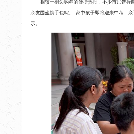
相较于街边购粽的便捷热闹，不少市民选择
亲友围坐携手包粽。“家中孩子即将迎来中考，
示。