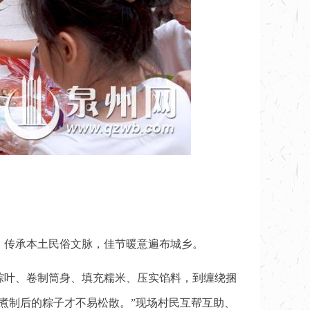
，传承本土民俗文脉，佳节暖意遍布城乡。
粽叶、卷制筒身、填充糯米、压实馅料，到缠绕捆
煮制后的粽子才不易松散。”现场村民互帮互助、