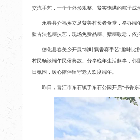
交流手艺，一个个外形规整、紧实饱满的粽子成
永春县介福乡立足紫美村长者食堂，举办端
验古法包粽技艺，现场免费品粽、赠粽敬老，依
德化县春美乡开展“粽叶飘香赛手艺”趣味
村民畅谈端午民俗典故、分享晚年生活趣事，邻
日氛围，暖心陪伴留守老人欢度端午。
昨日，晋江市东石镇于东石公园开启“书香东