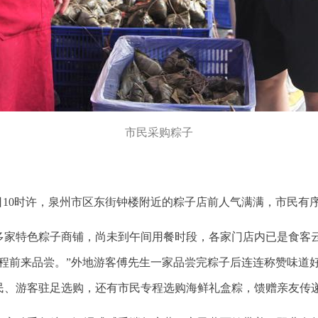
市民采购粽子
日10时许，泉州市区东街钟楼附近的粽子店前人气满满，市民有
多家特色粽子商铺，尚未到午间用餐时段，各家门店内已是食客
专程前来品尝。”外地游客傅先生一家品尝完粽子后连连称赞味道
民、游客驻足选购，还有市民专程选购海鲜礼盒粽，馈赠亲友传