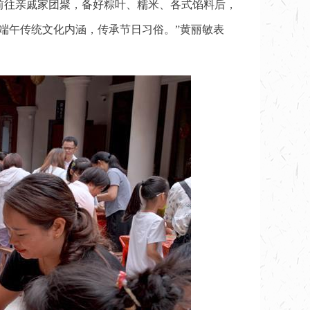
前往亲戚家团聚，备好粽叶、糯米、各式馅料后，
端午传统文化内涵，传承节日习俗。”黄丽敏表