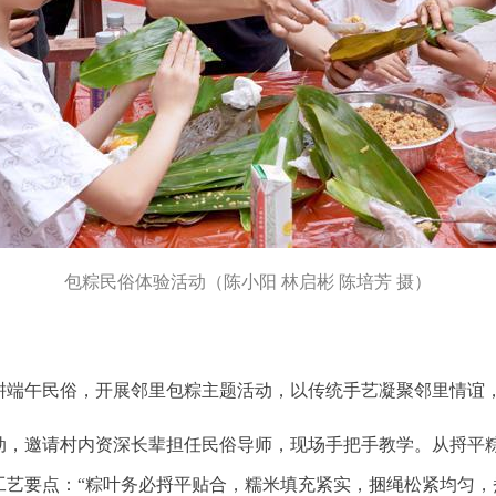
包粽民俗体验活动（陈小阳 林启彬 陈培芳 摄）
耕端午民俗，开展邻里包粽主题活动，以传统手艺凝聚邻里情谊
动，邀请村内资深长辈担任民俗导师，现场手把手教学。从捋平
工艺要点：“粽叶务必捋平贴合，糯米填充紧实，捆绳松紧均匀，