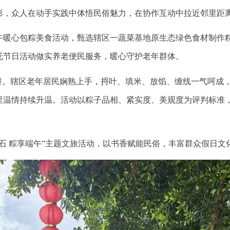
形，众人在动手实践中体悟民俗魅力，在协作互动中拉近邻里距
午暖心包粽美食活动，甄选辖区一蔬菜基地原生态绿色食材制作
托节日活动做实养老便民服务，暖心守护老年群体。
比拼。辖区老年居民娴熟上手，捋叶、填米、放馅、缠线一气呵成
里温情持续升温。活动以粽子品相、紧实度、美观度为评判标准
石 粽享端午”主题文旅活动，以书香赋能民俗，丰富群众假日文