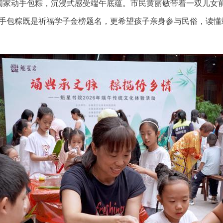
阖家动手包粽，沉浸式感受端午底蕴。市民黄丽敏带着一双儿女
亲手包粽既是祈福学子金榜题名，更希望孩子亲身参与民俗，读懂