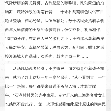
气势磅礴的舞龙舞狮、古韵悠悠的嗦啰嗹、刚劲豪迈的拍
胸舞、婉转雅致的闽南什音……十余种闽南特色民俗节目
轮番登场、精彩纷呈。队伍压轴处，数十名民众抬着承载
两岸人民信仰的王爷船缓步前行，仪仗齐备、礼乐相伴。
13时50分许，在两岸人民的簇拥之下，王爷船承载着两岸
人民对平安、幸福的希望，驶向远方。刹那间，蚶江村后
垵澳海域人声鼎沸，欢呼声、鼓声连成一片……
活动现场观者如潮，不少市民、游客特意带着孩子前
来，就为了赶上这场一年一度的盛会。“从小看到大，一年
比一年热闹，每年都要来目送王爷船入海，才算过端
午。”石湖村村民郭先生表示。专程赶来的上海游客黄女士
也感慨不虚此行，“第一次现场感受如此原汁原味的闽南民