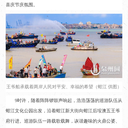
喜庆节庆氛围。
王爷船承载着两岸人民对平安、幸福的希望（蚶江 供图）
9时许，随着阵阵锣鼓声响起，浩浩荡荡的巡游队伍从
蚶江文化公园出发，沿着蚶江新大街向蚶江后垵澳五王爷
府行进。巡游队伍一路载歌载舞，诙谐趣味的火鼎公婆、