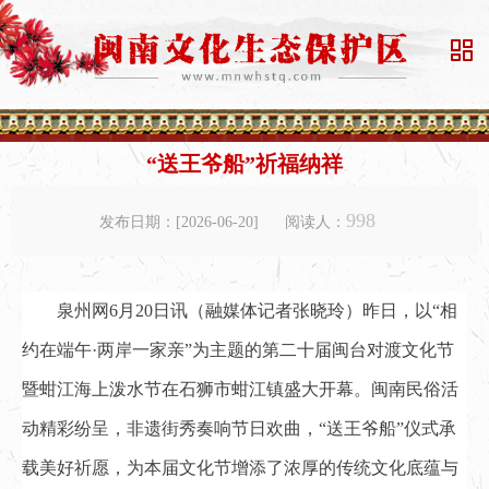

“送王爷船”祈福纳祥
998
发布日期：[2026-06-20]
阅读人：
泉州网6月20日讯（融媒体记者张晓玲）昨日，以“相
约在端午·两岸一家亲”为主题的第二十届闽台对渡文化节
暨蚶江海上泼水节在石狮市蚶江镇盛大开幕。闽南民俗活
动精彩纷呈，非遗街秀奏响节日欢曲，“送王爷船”仪式承
载美好祈愿，为本届文化节增添了浓厚的传统文化底蕴与