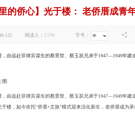
里的侨心】光于楼： 老侨厝成青
1196

-12]
阅读人：
字号：
，由远赴菲律宾谋生的蔡景世、蔡玉笏兄弟于1947—1949年
/图
，由远赴菲律宾谋生的蔡景世、蔡玉笏兄弟于1947—1949年
于楼，如今依托“侨厝+文旅”模式迎来活化新生，老侨厝成为