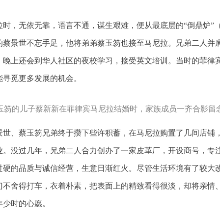
拉时，无依无靠，语言不通，谋生艰难，便从最底层的“倒鼎炉”
的蔡景世不忘手足，他将弟弟蔡玉笏也接至马尼拉。兄弟二人并
，晚上还会到华人社区的夜校学习，接受英文培训。当时的菲律
能寻觅更多发展的机会。
玉笏的儿子蔡新新在菲律宾马尼拉结婚时，家族成员一齐合影留
，蔡景世、蔡玉笏兄弟终于攒下些许积蓄，在马尼拉购置了几间店
业。没过几年，兄弟二人合力创办了一家皮革厂，开设商号，专
过硬的品质与诚信经营，生意日渐红火。尽管生活环境有了较大
门不舍得打车，衣着朴素，把表面上的精致看得很淡，却将亲情
年少时的心愿。