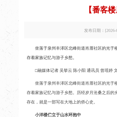
【番客楼
发布日期：[2026-06
坐落于泉州丰泽区北峰街道肖厝社区的光于楼
存着家族记忆与游子乡愁。
□融媒体记者 吴拏云 陈小阳 通讯员 曾瑶婷 文
坐落于泉州丰泽区北峰街道肖厝社区的光于楼
存着家族记忆与游子乡愁。历经岁月沧桑之后的光
存在，就是一部写在大地上的侨心史。
小洋楼伫立于山水环抱中