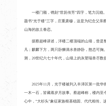
一楼门额，镌刻“世笏传芳”四字，笔力沉稳
题书“光于楼”三字，庄重肃穆，这是为纪念父
山海的故土眷恋。
据蔡超峰讲述，洋楼二楼顶端的山墙，曾是
凡；麒麟下方，两只卧狮滴水兽静卧，憨态可掬
测，20世纪六七十年代，山墙上的灰塑瑞兽尽数
2025年11月，光于楼被列入丰泽区第一
一木一石，皆藏着岁月故事。蔡超峰称，楼内至
心中，“大杉头”象征家族根基稳固、代代相传。