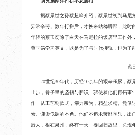
两兄弟南洋打拼不忘族根
据蔡景世之孙蔡超峰介绍，蔡景世初到马尼
异常辛劳。数年打拼后，才换来站稳脚跟，此时
年轻的蔡玉笏除了白天在马尼拉的饭店里工作外
蔡玉笏学习英文，既是为了与时代接轨，也为了
蔡
20世纪30年代，历经10余年的艰辛积累
止步，骨子里的坚韧与胆识，驱使着他们再拓事
作，从工艺到款式，亲力亲为，精益求精。凭借
素、谦逊低调的本色。他们不追求奢靡享乐，出
厝人，根在泉州，终有一天，要回归故里，兑现