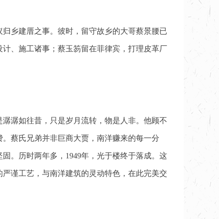
议归乡建厝之事。彼时，留守故乡的大哥蔡景腰已
设计、施工诸事；蔡玉笏留在菲律宾，打理皮革厂
也是潺潺如往昔，只是岁月流转，物是人非。他顾不
费。蔡氏兄弟并非巨商大贾，南洋赚来的每一分
。历时两年多，1949年，光于楼终于落成。这
的严谨工艺，与南洋建筑的灵动特色，在此完美交