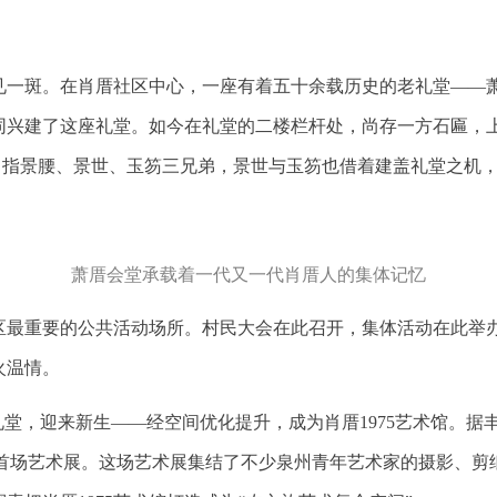
一斑。在肖厝社区中心，一座有着五十余载历史的老礼堂——萧厝
共同兴建了这座礼堂。如今在礼堂的二楼栏杆处，尚存一方石匾，上
先生”即指景腰、景世、玉笏三兄弟，景世与玉笏也借着建盖礼堂之
萧厝会堂承载着一代又一代肖厝人的集体记忆
区最重要的公共活动场所。村民大会在此召开，集体活动在此举
火温情。
老礼堂，迎来新生——经空间优化提升，成为肖厝1975艺术馆。据
”首场艺术展。这场艺术展集结了不少泉州青年艺术家的摄影、