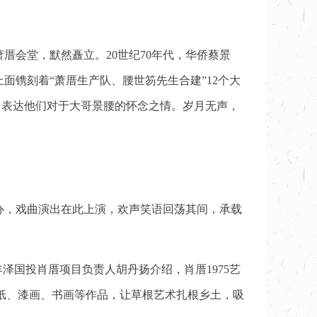
会堂，默然矗立。20世纪70年代，华侨蔡景
面镌刻着“萧厝生产队、腰世笏先生合建”12个大
机，表达他们对于大哥景腰的怀念之情。岁月无声，
办，戏曲演出在此上演，欢声笑语回荡其间，承载
丰泽国投肖厝项目负责人胡丹扬介绍，肖厝1975艺
剪纸、漆画、书画等作品，让草根艺术扎根乡土，吸