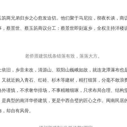
蔡玉笏两兄弟归乡之心愈发迫切。他们聚于马尼拉，彻夜长谈，商
事，蔡景世、蔡玉笏商议分工：蔡景世即刻返乡，全权主持洋楼
老侨厝建筑线条错落有致，落落大方。
。故土依旧，乡音未改，清源山、双阳山巍峨如故，就连龙潭瀑布
；又就近购入青石、红砖、杉木等建材，精打细算，分毫不敢浪
外谨慎，不求奢华排场，不事精雕细琢，只求布局合理、结构坚固
，是典型的南洋华侨建筑，更是中西合璧的匠心之作。闽南民居
饰，却自有风骨。