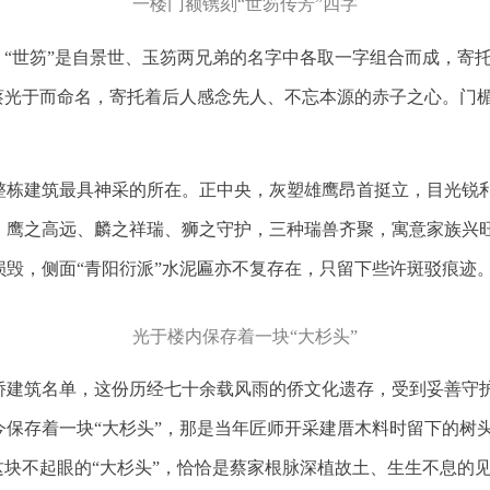
一楼门额镌刻“世笏传芳”四字
。“世笏”是自景世、玉笏两兄弟的名字中各取一字组合而成，寄
亲蔡光于而命名，寄托着后人感念先人、不忘本源的赤子之心。门
整栋建筑最具神采的所在。正中央，灰塑雄鹰昂首挺立，目光锐
。鹰之高远、麟之祥瑞、狮之守护，三种瑞兽齐聚，寓意家族兴
损毁，侧面“青阳衍派”水泥匾亦不复存在，只留下些许斑驳痕迹
光于楼内保存着一块“大杉头”
批华侨建筑名单，这份历经七十余载风雨的侨文化遗存，受到妥善
今保存着一块“大杉头”，那是当年匠师开采建厝木料时留下的树
这块不起眼的“大杉头”，恰恰是蔡家根脉深植故土、生生不息的