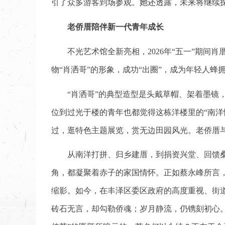
引了众多游客到场参观。她还透露，未来将继续探索
老侨厝陪伴新一代青年成长
不光艺术馆全新亮相，2026年“五一”期间肖
物“肖洒哥”的形象，成功“出圈”，成为年轻人蜂
“肖洒哥”的典型造型是头戴草帽、架着墨镜
位到过光于楼的青年也都觉得这栋洋楼里的“南洋
过，逛特色主题展览，赏无边田园风光。老侨厝
从南洋打拼、归乡建厝，到捐资兴堂、回馈
角，都凝聚着赤子的家国情怀。正如蔡永峰所言
缩影。如今，在丰泽区委区政府的高度重视、街
砖石无言，却勾勒侨魂；岁月静流，仍镌刻初心