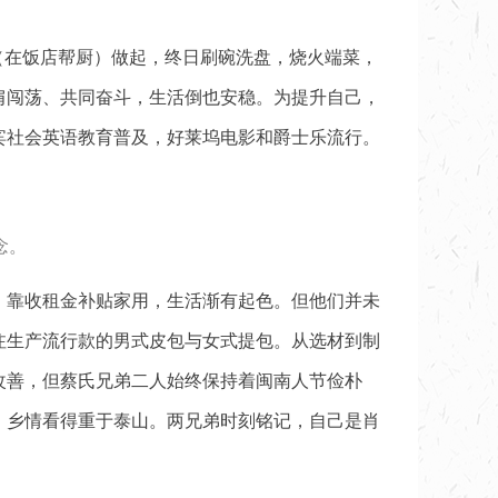
（在饭店帮厨）做起，终日刷碗洗盘，烧火端菜，
肩闯荡、共同奋斗，生活倒也安稳。为提升自己，
宾社会英语教育普及，好莱坞电影和爵士乐流行。
念。
铺，靠收租金补贴家用，生活渐有起色。但他们并未
注生产流行款的男式皮包与女式提包。从选材到制
改善，但蔡氏兄弟二人始终保持着闽南人节俭朴
、乡情看得重于泰山。两兄弟时刻铭记，自己是肖