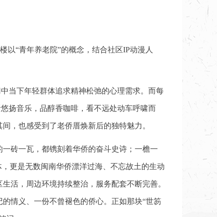
于楼以“青年养老院”的概念，结合社区IP动漫人
切中当下年轻群体追求精神松弛的心理需求。而每
听悠扬音乐，品醇香咖啡，看不远处动车呼啸而
其间，也感受到了老侨厝焕新后的独特魅力。
的一砖一瓦，都镌刻着华侨的奋斗史诗；一檐一
体，更是无数闽南华侨漂洋过海、不忘故土的生动
区生活，周边环境持续整治，服务配套不断完善。
的情义、一份不曾褪色的侨心。正如那块“世笏