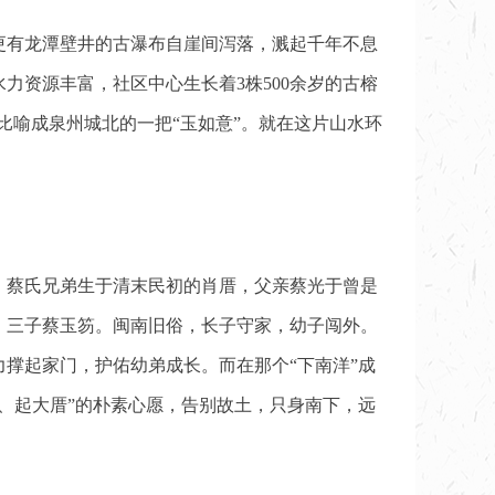
更有龙潭壁井的古瀑布自崖间泻落，溅起千年不息
资源丰富，社区中心生长着3株500余岁的古榕
比喻成泉州城北的一把“玉如意”。就在这片山水环
所。蔡氏兄弟生于清末民初的肖厝，父亲蔡光于曾是
、三子蔡玉笏。闽南旧俗，长子守家，幼子闯外。
撑起家门，护佑幼弟成长。而在那个“下南洋”成
钱、起大厝”的朴素心愿，告别故土，只身南下，远