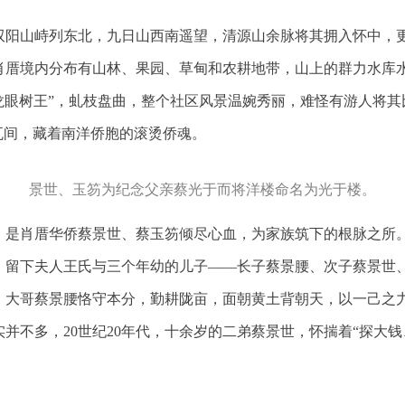
双阳山峙列东北，九日山西南遥望，清源山余脉将其拥入怀中，
厝境内分布有山林、果园、草甸和农耕地带，山上的群力水库水力
“龙眼树王”，虬枝盘曲，整个社区风景温婉秀丽，难怪有游人将其
瓦间，藏着南洋侨胞的滚烫侨魂。
景世、玉笏为纪念父亲蔡光于而将洋楼命名为光于楼。
49年，是肖厝华侨蔡景世、蔡玉笏倾尽心血，为家族筑下的根脉之
，留下夫人王氏与三个年幼的儿子——长子蔡景腰、次子蔡景世
。大哥蔡景腰恪守本分，勤耕陇亩，面朝黄土背朝天，以一己之力
并不多，20世纪20年代，十余岁的二弟蔡景世，怀揣着“探大