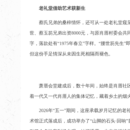
老礼堂借助艺术获新生
蔡氏兄弟的桑梓情怀，还可从一处老礼堂窥见
世、蔡玉笏兄弟出资8000元，与原肖厝村委会
字，落款处有“1975年春立”字样。“腰世笏
但这份手足情深从未因生死相隔而褪色。
萧厝会堂建成后，数十年间，始终是肖厝社
着一代又一代肖厝人的集体记忆，藏着乡土的烟
2026年“五一”期间，这座承载岁月记忆的
术馆正式落成后，成功举办了“山脚的石头·回响