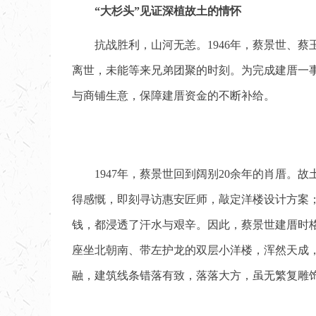
“大杉头”见证深植故土的情怀
抗战胜利，山河无恙。1946年，蔡景世、
离世，未能等来兄弟团聚的时刻。为完成建厝一
与商铺生意，保障建厝资金的不断补给。
1947年，蔡景世回到阔别20余年的肖厝
得感慨，即刻寻访惠安匠师，敲定洋楼设计方案
钱，都浸透了汗水与艰辛。因此，蔡景世建厝时格
座坐北朝南、带左护龙的双层小洋楼，浑然天成
融，建筑线条错落有致，落落大方，虽无繁复雕