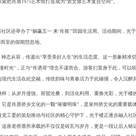
把肖厝1975艺术馆打造成为“农文旅艺术复合空间”。
厝社区还举办了“躺赢五一 来‘肖摇’”田园生活周。活动期间，光
拥而至的假期憩息地。
，神态从容，传递出“享受美好人生”的生活态度。这一形象精准
慢时光”，正与“肖洒哥”理念不谋而合。游客们置身于此，可以
与现代生活在此交融，传统韵味与青春活力于此碰撞，令人沉醉
桑梓；从岁月侵蚀、斑驳沧桑，到活化利用、重焕光彩，光于楼
，它是肖厝侨乡文化的一颗“璀璨明珠”，是泉州侨文化的重要载
道党工委的策划推动与社区的精心守护下，光于楼正逐步融入社
。这座老侨厝所承载的不仅仅是砖瓦与岁月，更是一段让后人铭记