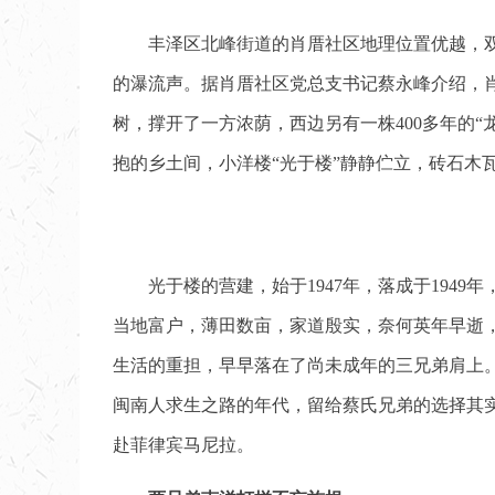
丰泽区北峰街道的肖厝社区地理位置优越，
的瀑流声。据肖厝社区党总支书记蔡永峰介绍，肖
树，撑开了一方浓荫，西边另有一株400多年的
抱的乡土间，小洋楼“光于楼”静静伫立，砖石木
光于楼的营建，始于1947年，落成于19
当地富户，薄田数亩，家道殷实，奈何英年早逝
生活的重担，早早落在了尚未成年的三兄弟肩上
闽南人求生之路的年代，留给蔡氏兄弟的选择其实
赴菲律宾马尼拉。