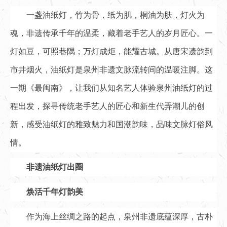
一盏油纸灯，竹为骨，纸为肌，桐油为肤，灯火为
魂，非遗传承千年的温柔，藏着老手艺人的岁月匠心。一
灯如豆，可照巷隅；万灯成炬，能耀古城。从唐宋遗韵到
市井烟火，油纸灯是泉州非遗文脉流转间的温暖注脚。这
一期《最闽南》，让我们从知名艺人体验泉州油纸灯的过
程出发，探寻传统老手艺人的匠心和新生代弄潮儿的创
新，感受油纸灯的雅致魅力和国潮韵味，品味文脉灯俗风
情。
非遗油纸灯出圈
焕活千年灯韵美
作为海上丝绸之路的起点，泉州非遗底蕴深厚，古朴