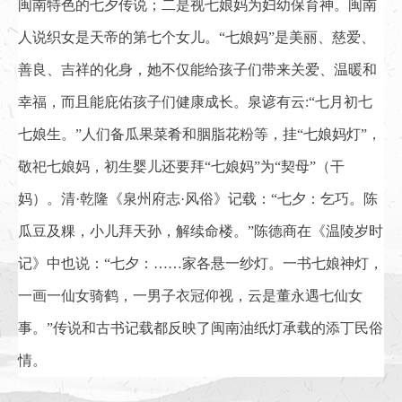
闽南特色的七夕传说；二是视七娘妈为妇幼保育神。闽南
人说织女是天帝的第七个女儿。“七娘妈”是美丽、慈爱、
善良、吉祥的化身，她不仅能给孩子们带来关爱、温暖和
幸福，而且能庇佑孩子们健康成长。泉谚有云:“七月初七
七娘生。”人们备瓜果菜肴和胭脂花粉等，挂“七娘妈灯”，
敬祀七娘妈，初生婴儿还要拜“七娘妈”为“契母”（干
妈）。清·乾隆《泉州府志·风俗》记载：“七夕：乞巧。陈
瓜豆及粿，小儿拜天孙，解续命楼。”陈德商在《温陵岁时
记》中也说：“七夕：……家各悬一纱灯。一书七娘神灯，
一画一仙女骑鹤，一男子衣冠仰视，云是董永遇七仙女
事。”传说和古书记载都反映了闽南油纸灯承载的添丁民俗
情。