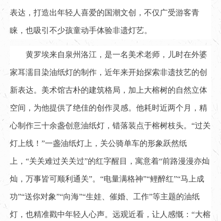
表达，打造出年轻人喜爱的国潮文创，不仅广受游客青
睐，也吸引不少孩童动手体验非遗灯艺。
黄罗埃来自泉州洛江，是一名美术老师，儿时在外婆
家耳濡目染油纸灯的制作，近年来开始探索非遗技艺的创
新表达。美术馆古朴的建筑格局，加上大榕树的自然立体
空间，为他提供了绝佳的创作灵感。他耗时近两个月，精
心制作三十余盏创意油纸灯，错落装点于榕树枝头。“过关
灯上线！”一盏油纸灯上，关公骑单车的形象跃然纸
上，“关关难过关关过”的红字醒目，寓意着“前路漫漫亦灿
灿，万事皆可顺利通关”。“电量满格神”“鲤醉红”“马上成
功”“送你对象”“向海”“生娃、催婚、工作”等主题的油纸
灯，也精准戳中年轻人心声。远观近看，让人感慨：“大榕