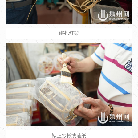
绑扎灯架
裱上纱帐或油纸