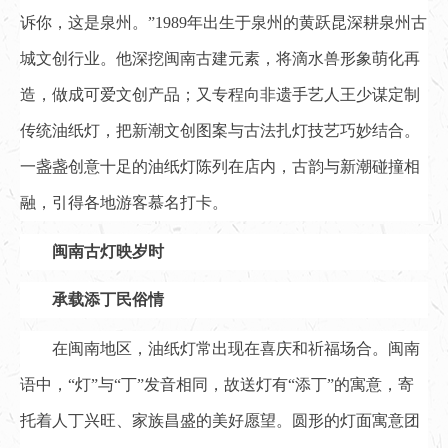
诉你，这是泉州。”1989年出生于泉州的黄跃昆深耕泉州古
城文创行业。他深挖闽南古建元素，将滴水兽形象萌化再
造，做成可爱文创产品；又专程向非遗手艺人王少谋定制
传统油纸灯，把新潮文创图案与古法扎灯技艺巧妙结合。
一盏盏创意十足的油纸灯陈列在店内，古韵与新潮碰撞相
融，引得各地游客慕名打卡。
闽南古灯映岁时
承载添丁民俗情
在闽南地区，油纸灯常出现在喜庆和祈福场合。闽南
语中，“灯”与“丁”发音相同，故送灯有“添丁”的寓意，寄
托着人丁兴旺、家族昌盛的美好愿望。圆形的灯面寓意团