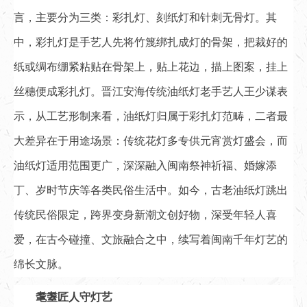
言，主要分为三类：彩扎灯、刻纸灯和针刺无骨灯。其
中，彩扎灯是手艺人先将竹篾绑扎成灯的骨架，把裁好的
纸或绸布绷紧粘贴在骨架上，贴上花边，描上图案，挂上
丝穗便成彩扎灯。晋江安海传统油纸灯老手艺人王少谋表
示，从工艺形制来看，油纸灯归属于彩扎灯范畴，二者最
大差异在于用途场景：传统花灯多专供元宵赏灯盛会，而
油纸灯适用范围更广，深深融入闽南祭神祈福、婚嫁添
丁、岁时节庆等各类民俗生活中。如今，古老油纸灯跳出
传统民俗限定，跨界变身新潮文创好物，深受年轻人喜
爱，在古今碰撞、文旅融合之中，续写着闽南千年灯艺的
绵长文脉。
耄耋匠人守灯艺