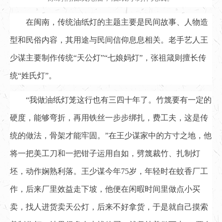
在闽南，传统油纸灯的主题主要是民间故事、人物造
型和民俗内容，其用途与民间信仰息息相关。老手艺人王
少谋主要制作传统“天公灯”“七娘妈灯”，张祖箴则擅长传
统“姓氏灯”。
“我做油纸灯笼这行也有三四十年了。竹篾要有一定的
硬度，能够弯折，再用铁丝一步步绑扎，费工夫，这是传
统的做法，骨架才能牢固。”在王少谋家中的方寸之地，他
将一把美工刀和一把钳子运用自如，劈篾裁竹、扎制灯
坯，动作娴熟利落。王少谋今年75岁，年轻时在蚊香厂工
作，后来厂里效益走下坡，他便在闲暇时间里做点小买
卖，找人进货卖天公灯，后来不好拿货，于是就自己摸索