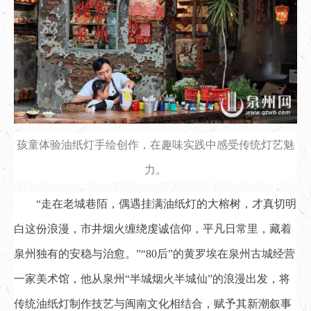
孩童体验油纸灯手绘创作，在趣味实践中感受传统灯艺魅
力。
“走在老城巷陌，偶遇挂满油纸灯的大榕树，才真切明
白这份浪漫，市井烟火缠绕虔诚信仰，平凡日常里，藏着
泉州独有的安稳与治愈。”“80后”的黄罗埃在泉州古城经营
一家美术馆，他从泉州“半城烟火半城仙”的浪漫出发，将
传统油纸灯制作技艺与闽南文化相结合，赋予其新潮叙事