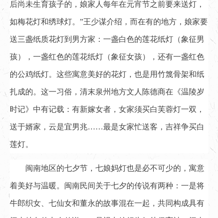
后尚未生育孩子的，娘家人每年在元宵节之前要来送灯，
如梅花灯和绣球灯。”王少谋介绍，而在有的地方，娘家要
送三盏纸质花灯到男方家：一盏白色的莲花纸灯（象征男
孩），一盏红色的莲花纸灯（象征女孩），还有一盏红色
的公鸡纸灯。这些寓意美好的花灯，也是用竹篾骨架和纸
扎成的。这一习俗，清末泉州地方文人陈德商在《温陵岁
时记》中有记载：有新嫁女者，女家须买白芙蓉灯一双，
送于婿家，云是宜男兆……最是女家忙送客，吉祥争买白
莲灯。
闽南地区的七夕节，七娘妈灯也是必不可少的，寓意
着美好与温暖。闽南民间关于七夕的传说有两种：一是将
牛郎织女、七仙女和董永的故事混在一起，共同构成具有