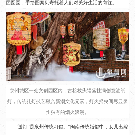
团圆圆，手绘图案则寄托着人们对美好生活的向往。
泉州城区一处文创园区内，古榕枝头错落挂满创意油纸
灯，传统扎灯技艺融合新潮文化元素，灯火摇曳间尽显泉
州独有的烟火浪漫。
“送灯”是泉州传统习俗。“闽南传统婚俗中，女儿出嫁