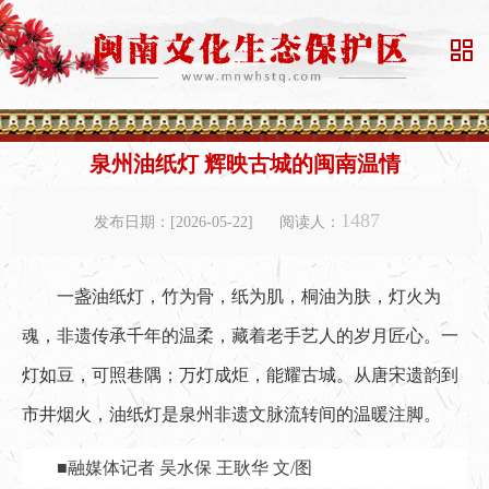

泉州油纸灯 辉映古城的闽南温情
1487
发布日期：[2026-05-22]
阅读人：
一盏油纸灯，竹为骨，纸为肌，桐油为肤，灯火为
魂，非遗传承千年的温柔，藏着老手艺人的岁月匠心。一
灯如豆，可照巷隅；万灯成炬，能耀古城。从唐宋遗韵到
市井烟火，油纸灯是泉州非遗文脉流转间的温暖注脚。
■融媒体记者 吴水保 王耿华 文/图