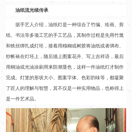
油纸流光续传承
据手艺人介绍，油纸灯是一种综合了竹编、绘画、剪
纸、书法等多项工艺的手工艺品，其制作过程是先用竹篾
和铁丝绑扎成灯坯，接着用糨糊或树胶将油纸或者绸布、
纱帐裱在灯坯上，随后描上图案花卉、写上吉祥语，最后
用桐油或光油涂刷用来防潮显色，这样一件油纸灯才制作
完成。灯笼的形状大小、图案字体、色彩韵味等，都凝聚
了匠人的理解与智慧，其不仅是一种实用物品，也称得上
是一件艺术品。