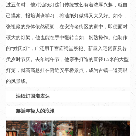
过五旬时，他对油纸灯这门传统技艺有着浓厚兴趣，就自
己摸索、报培训班学习，将油纸灯做得又大又好。如今，
张祖箴的身体依然硬朗，在安海老街区的家中，即便面对
硕大的灯架，他也能在手中翻转自如、娴熟操作。他制作
的“姓氏灯”，广泛用于宫庙祠堂祭祀、新屋入宅贺喜及各
类岁时节庆。去年端午节，他亲手打造的直径1.5米的大型
灯笼，就高高悬挂在附近安平桥景点，成为古镇一道亮眼
的风景线。
油纸灯国潮表达
邂逅年轻人的浪漫