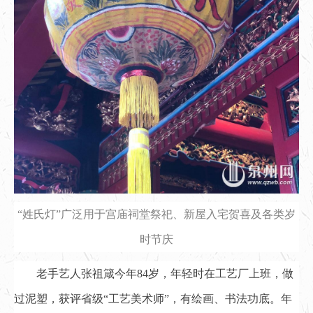
“姓氏灯”广泛用于宫庙祠堂祭祀、新屋入宅贺喜及各类岁
时节庆
老手艺人张祖箴今年84岁，年轻时在工艺厂上班，做
过泥塑，获评省级“工艺美术师”，有绘画、书法功底。年