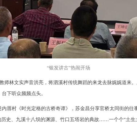
“银发讲古”热闹开场
的退休教师林文实声音洪亮，将泗溪村传统舞蹈的来龙去脉娓娓道来
，台下听众频频点头。
述内厝村《时光定格的古桥奇谭》，苏金昌分享官桥太同街的往
的历史、九溪十八坝的渊源、竹口五塔岩的典故……一个个“土生