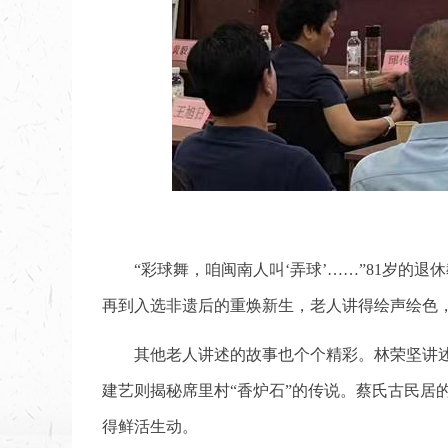
“彩球舞，咱闽南人叫‘弄球’……”81岁
再到入选非遗后的重焕新生，老人讲得绘声绘色
其他老人讲述的故事也个个精彩。林荣坚讲
建艺则揭秘席里村“香炉石”的传说。蔡氏古民居
得鲜活生动。