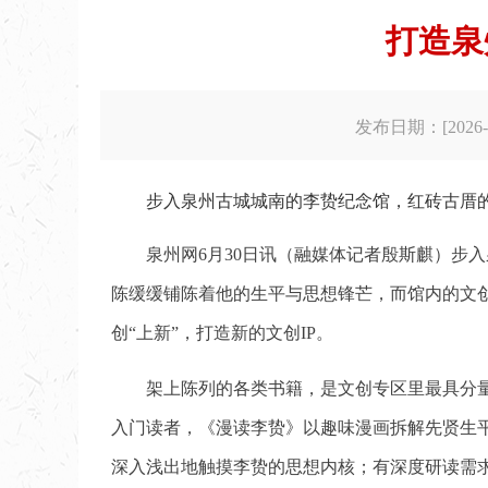
打造泉
发布日期：[2026-0
步入泉州古城城南的李贽纪念馆，红砖古厝
泉州网6月30日讯（融媒体记者殷斯麒）步
陈缓缓铺陈着他的生平与思想锋芒，而馆内的文
创“上新”，打造新的文创IP。
架上陈列的各类书籍，是文创专区里最具分
入门读者，《漫读李贽》以趣味漫画拆解先贤生
深入浅出地触摸李贽的思想内核；有深度研读需