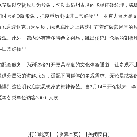
冰箱贴以李贽故居为形象，勾勒出泉州古厝的飞檐红砖纹理，磁
萌讨喜的Q版形象，把厚重历史揉进日常好物里。亚克力台历是
台历以通透亚克力为材质，绿色底座之上错落排布着红砖燕尾脊的
景观。此外，馆内还有诸多特色文创品，跳出传统纪念品的刻板
件日常好物里。
的配套服务，为到访者打开更具深度的文化体验通道，让参观不
提供分层级的讲解服务，适配不同群体的参观需求。无论是散客
到这位明代启蒙思想家的精神锋芒。自2月14日开馆以来，李贽纪
各类单位访客3000+人次。
【打印此页】
【收藏本页】
【关闭窗口】