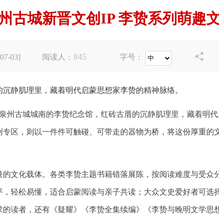
州古城新晋文创IP 李贽系列萌趣
845

7-03]
阅读人：
字号：
的沉静肌理里，藏着明代启蒙思想家李贽的精神脉络。
入泉州古城城南的李贽纪念馆，红砖古厝的沉静肌理里，藏着明
创专区，则以一件件可触碰、可带走的器物为桥，将这份厚重的
量的文化载体。各类李贽主题书籍错落展陈，按阅读难度与受众
平，轻松易懂，适合启蒙阅读与亲子共读；大众文史爱好者可选
求的读者，还有《疑耀》《李贽全集续编》《李贽与晚明文学思