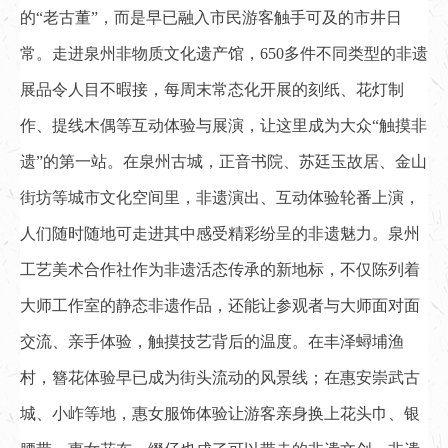
的“老古董”，而是早已融入市民游客触手可及的市井日
常。走进泉州非物质文化遗产馆，650多件不同类型的非遗
展品令人目不暇接，每周末常态化开展的刻纸、花灯制
作、提线木偶等互动体验与展演，让这里成为大众“触摸非
遗”的第一站。在泉州古城，正音书院、苏廷玉故居、金山
街坊等城市文化空间里，非遗演出、互动体验轮番上演，
人们随时随地可走进其中感受精彩纷呈的非遗魅力。泉州
工艺美术合作社作为非遗活态传承的新地标，不仅陈列着
大师工作室的静态非遗作品，还能让参观者与大师面对面
交流、亲手体验，触摸技艺背后的温度。在丰泽蟳埔渔
村，簪花体验早已成为街头流动的风景线；在惠安崇武古
城、小岞等地，惠女服饰体验让游客亲身换上花头巾、银