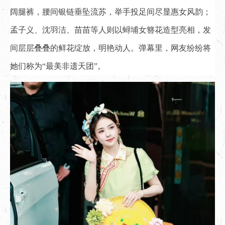
阔腿裤，腰间银链垂坠流苏，举手投足间尽显惠女风韵；
孟子义、沈羽洁、苗苗等人则以蟳埔女簪花造型亮相，发
间层层叠叠的鲜花绽放，明艳动人。弹幕里，网友纷纷将
她们称为“最美非遗天团”。