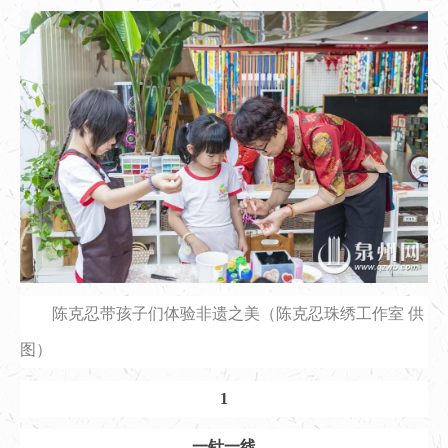
陈克忍带孩子们体验非遗之美（陈克忍珠绣工作室 供
图）
1
一针一线