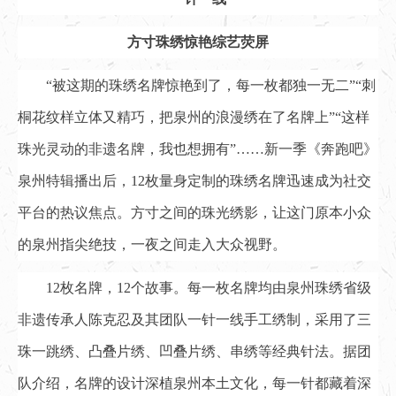
方寸珠绣惊艳综艺荧屏
“被这期的珠绣名牌惊艳到了，每一枚都独一无二”“刺
桐花纹样立体又精巧，把泉州的浪漫绣在了名牌上”“这样
珠光灵动的非遗名牌，我也想拥有”……新一季《奔跑吧》
泉州特辑播出后，12枚量身定制的珠绣名牌迅速成为社交
平台的热议焦点。方寸之间的珠光绣影，让这门原本小众
的泉州指尖绝技，一夜之间走入大众视野。
12枚名牌，12个故事。每一枚名牌均由泉州珠绣省级
非遗传承人陈克忍及其团队一针一线手工绣制，采用了三
珠一跳绣、凸叠片绣、凹叠片绣、串绣等经典针法。据团
队介绍，名牌的设计深植泉州本土文化，每一针都藏着深