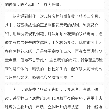
的神情，陈克忍听了，颇为感慨。
从沟通到制作，这12枚名牌前后花费了整整三个月。
其中，最富挑战性的正是刺桐花元素的绣制。陈克忍介
绍，用珠绣表现刺桐花，针法须顺应花瓣的纹路走向，造
型要有层层叠叠的立体感，工艺极为复杂。此前市面上大
多数刺桐花珠绣，只是将图案喷印出来，再在表面进行少
量点缀。但她不甘于此：“这是我们的市花，我希望呈现出
来的是立体的、精致的、栩栩如生的，能在镜头前展现出
泉州热烈如火、坚韧包容的城市气质。”
为此，她花费了很多个夜晚，反复思考、尝试、修
改，甚至翻出了20世纪80年代珍藏至今的材料，运用非遗
珠绣的凸叠片绣、串绣、立体叶片绣等技艺，一针一线地