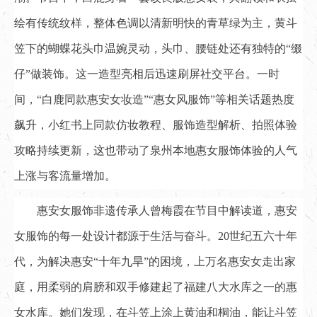
绘有传统纹样，整体色调以清新明快的青草绿为主，黄斗
笠下的蝴蝶花头巾温婉灵动，头巾、腰链处还有独特的“缀
仔”做装饰。这一造型亮相后迅速刷屏社交平台。一时
间，“白鹿同款惠安女妆造”“惠女风服饰”等相关话题热度
飙升，小红书上同款仿妆教程、服饰造型解析、拍照体验
攻略持续更新，这也带动了泉州本地惠女服饰体验的人气
上涨与客流量增加。
惠安女服饰非遗传承人曾梅霞在节目中解读道，惠安
女服饰的每一处设计都源于生活与奋斗。20世纪五六十年
代，为解决惠安“十年九旱”的困境，上万名惠安女走出家
庭，用柔弱的肩膀和双手修建起了福建八大水库之一的惠
女水库。她们发现，在斗笠上涂上黄油和桐油，能让斗笠