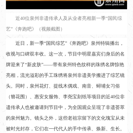
近40位泉州非遗传承人及从业者亮相新一季“国民综
艺”《奔跑吧》（视频截图）
近日，新一季“国民综艺”《奔跑吧》泉州特辑播出，
收视与口碑双丰收。这一次，节目中明星嘉宾们身后的名
牌迎来了“新皮肤”——带有泉州特色纹样的珠绣名牌惊艳
亮相，流光溢彩的手工珠绣将泉州非遗美学搬进了综艺镜
头。同时，泉州花灯、提线木偶戏、南音、蟳埔女习俗
（簪花围）、惠安女服饰、李尧宝刻纸等项目的近40位非
遗传承人也被邀请到节目中，为全国观众呈现了非遗荟萃
的泉州魅力。镜头之外，这些老祖宗留下的文化瑰宝从未
被时光封存，它们在一代代人的手中传承、焕新、生长。