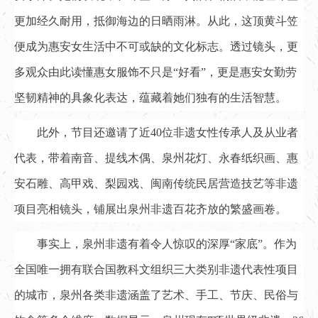
更加经久耐用，抵御海边的日晒雨淋。从此，这顶黄斗笠
便成为惠安女生活中不可或缺的文化标志。透过镜头，更
多观众由此读懂惠女服饰不只是“好看”，更是惠安女勤劳
坚韧精神的具象化表达，蕴藏着她们独有的生活智慧。
此外，节目还邀请了近40位非遗女性传承人及从业者
代表，带着南音、提线木偶、泉州花灯、永春纸织画、惠
安石雕、高甲戏、梨园戏、闽南传统民居营造技艺等非遗
项目亮相镜头，铺展出泉州非遗百花齐放的繁盛画卷。
事实上，泉州非遗有着令人惊叹的深厚“家底”。作为
全国唯一拥有联合国教科文组织三大类别非遗代表性项目
的城市，泉州各类非遗涵盖了艺术、手工、节庆、民俗与