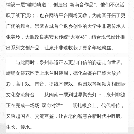
铺设一层“辅助轨道”，创造出“新南音作品”。他们不仅活
跃于线下演出，也在网络平台圈粉无数，为南音开拓了更
广阔的舞台。崇武古城首个返乡创业的大学生非遗传承人
张美玲，大胆改良惠安女传统“大裾衫”，结合现代设计推
出系列文创产品，让泉州非遗收获了更多年轻粉丝。
与此同时，泉州非遗正以更加自信的姿态走向世界。
蟳埔女簪花围登上米兰时装周，德化白瓷在巴黎大放异
彩，高甲戏、南音、提线木偶戏、梨园戏等频频亮相国际
文化交流舞台……从闽南一隅到世界聚光灯下，泉州非遗
正在完成一场场“双向对话”——既扎根乡土、代代相传，
又跨越国界、交流互鉴，让古老的智慧在新时代中呼吸、
生长、传承。