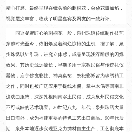
精心打磨。最终呈现在镜头前的刺桐花，朵朵花瓣如焰，
视觉层次丰富，收获了明星嘉宾及网友的一致好评。
同这凝聚匠心的刺桐花一般，泉州珠绣传统制作技艺
穿越时光至今，依旧焕发着绚烂惊艳的生机。据了解，泉
州珠绣以针引珠，讲究立体感，成品呈现浅浮雕般的闪烁
效果。其历史源远流长，早期多用于宗教民俗与传统礼仪
器物，庙宇佛龛彩挂、神桌桌裙、祭祀彩帐皆为珠绣精工
之作，同时也被广泛应用于提线木偶、掌中木偶等闽南非
遗戏曲服饰，深深扎根闽南乡土民俗，成为泉州民俗文化
不可或缺的艺术瑰宝。20世纪八九十年代，泉州珠绣大量
出口海外，成为福建重要的特色工艺出口商品。90年代后
期，泉州本地逐步实现亚克力绣材自主生产，工艺彻底本