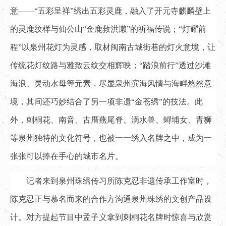
意——“五彩呈祥”绣出五彩灵鹿，融入了开元寺麒麟壁上
的灵鹿纹样与仙公山“金鹿救洪濑”的祈福传说；“灯耀前
程”以泉州花灯为灵感，取材闽南古城街巷的灯火意境，让
传统花灯纹路与雅致云纹交相辉映；“踏浪前行”透过沙滩
海浪、灵动水母等元素，尽显泉州滨海风情与海畔悠然意
境，其间还巧妙结合了另一项非遗“金苍绣”的技法。此
外，刺桐花、南音、古厝燕尾脊、滴水兽、蟳埔女、青狮
等泉州独特的文化符号，也被一一绣入名牌之中，成为一
张张可以捧在手心的城市名片。
记者来到泉州珠绣传习所陈克忍非遗传承工作室时，
陈克忍正与慕名而来的合作方沟通泉州珠绣的文创产品设
计。对方提起节目中孟子义拿到刺桐花名牌时惊喜与欣赏