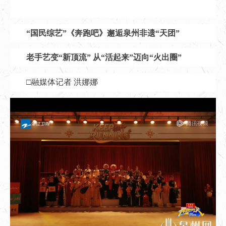
“国民综艺”《奔跑吧》邂逅泉州非遗“天团”
老手艺变“新顶流” 从“活起来”迈向“火出圈”
□融媒体记者 洪娜娜