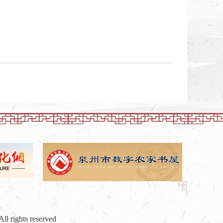
hts reserved