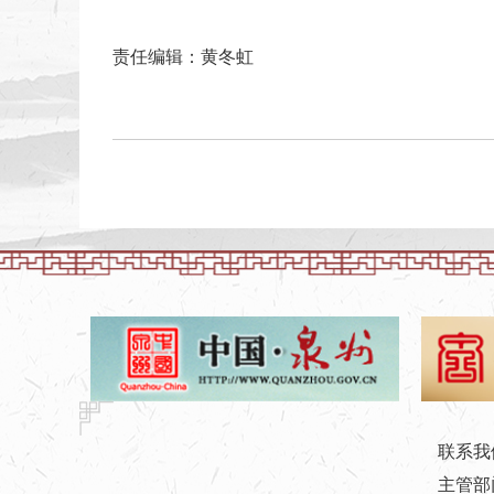
责任编辑：黄冬虹
联系我
主管部门：