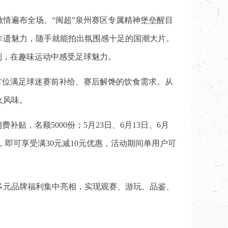
情遍布全场。“闽超”泉州赛区专属精神堡垒醒目
非遗魅力，随手就能拍出氛围感十足的国潮大片。
利，在趣味运动中感受足球魅力。
方位满足球迷赛前补给、赛后解馋的饮食需求。从
火风味。
贴，名额5000份；5月23日、6月13日、6月
，即可享受满30元减10元优惠，活动期间单用户可
多元品牌福利集中亮相，实现观赛、游玩、品鉴、