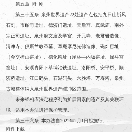
第五章 附 则
第三十五条 泉州世界遗产22处遗产点包括九日山祈风
石刻、市舶司遗址、德济门遗址、天后宫、真武庙、南外
宗正司遗址、泉州府文庙及学宫、开元寺、老君岩造像、
清净寺、伊斯兰教圣墓、草庵摩尼光佛造像、磁灶窑址
（金交椅山窑址）、德化窑址（尾林—内坂窑址、屈斗宫
窑址）、安溪青阳下草埔冶铁遗址、洛阳桥、安平桥、顺
济桥遗址、江口码头、石湖码头、六胜塔、万寿塔。泉州
古城整体纳入泉州世界遗产缓冲区范围。
未来经相应法定程序列为扩展因素的遗产及其关联环
境，适用本办法进行保护管理。
第三十六条 本办法自2022年2月1日起施行。
附件下载