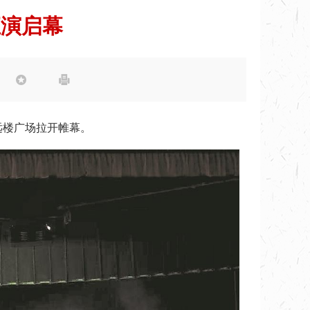
汇演启幕


远楼广场拉开帷幕。