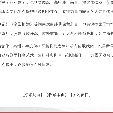
与民间职业剧团，包括梨园戏、高甲戏、南音、提线木偶戏、芗
现闽南文化生态保护区多剧种共存、专业力量与民间艺人共同传
刹记》《金殿拒婚》等闽南戏曲经典保留剧目，也有深挖家国情
动奇巧，芗剧（歌仔戏）质朴酣畅，五大剧种轮番亮相，各展所
闽南文化（泉州）生态保护区极具代表性的活态传承载体，也是世
推动各剧团打磨艺术、复排经典剧目与创编新作。一方露天戏台
活态传承，逐步融入百姓日常。
【打印此页】
【收藏本页】
【关闭窗口】