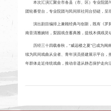
本次汇演汇聚全市各县（市、区）专业院团
团轮番登台，专业院团与民间班社同台切磋，呈
演出剧目编排上兼顾经典与创新，既有《罗
南音清雅婉转，梨园戏含蓄典雅，提线木偶戏灵
历经三十四载春秋，“威远楼之夏”已成为
续为民间戏曲从业者、青年演员搭建展示平台，
年群体走近传统戏曲，推动非遗从静态保护走向