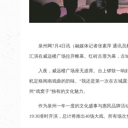
泉州网7月4日讯（融媒体记者张素萍 通讯员
汇演在威远楼广场拉开帷幕。红砖古厝为幕，古
入夜，威远楼广场座无虚席。台上锣鼓一响
机定格闽南戏曲的韵味。“我还是第一次在古城
州“戏窝子”独有的文化魅力。
作为泉州一年一度的文化盛事与惠民品牌活
19:30准时开演，总计将推出40场大戏。所有