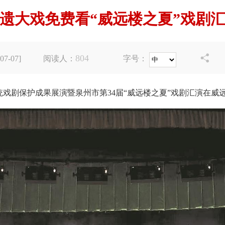
非遗大戏免费看“威远楼之夏”戏剧
804

7-07]
阅读人：
字号：
统戏剧保护成果展演暨泉州市第34届“威远楼之夏”戏剧汇演在威