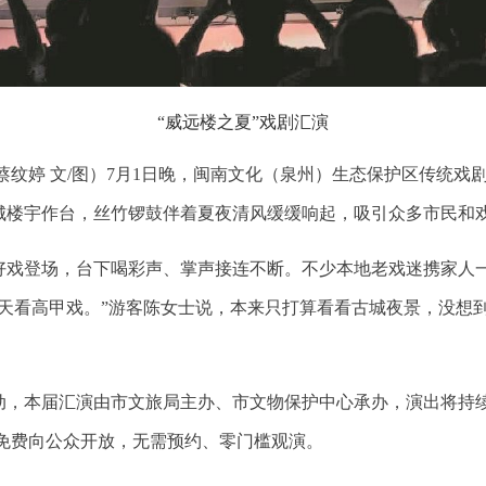
“威远楼之夏”戏剧汇演
蔡纹婷 文/图）7月1日晚，闽南文化（泉州）生态保护区传统戏剧
城楼宇作台，丝竹锣鼓伴着夏夜清风缓缓响起，吸引众多市民和
好戏登场，台下喝彩声、掌声接连不断。不少本地老戏迷携家人
露天看高甲戏。”游客陈女士说，本来只打算看看古城夜景，没想
动，本届汇演由市文旅局主办、市文物保护中心承办，演出将持
场次免费向公众开放，无需预约、零门槛观演。