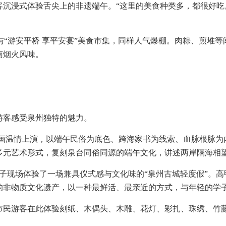
客沉浸式体验舌尖上的非遗端午。“这里的美食种类多，都很好吃
集与“游安平桥 享平安宴”美食市集，同样人气爆棚。肉粽、煎堆
南烟火风味。
游客感受泉州独特的魅力。
诗画温情上演，以端午民俗为底色、跨海家书为线索、血脉根脉为
多元艺术形式，复刻泉台同俗同源的端午文化，讲述两岸隔海相
学子现场体验了一场兼具仪式感与文化味的“泉州古城轻度假”。
的非物质文化遗产，以一种最鲜活、最亲近的方式，与年轻的学
，市民游客在此体验刻纸、木偶头、木雕、花灯、彩扎、珠绣、竹