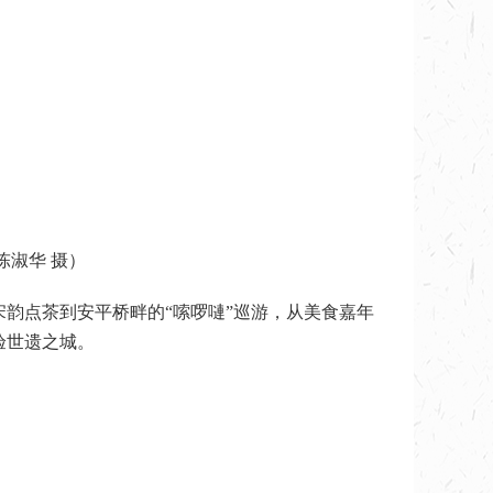
陈淑华 摄）
韵点茶到安平桥畔的“嗦啰嗹”巡游，从美食嘉年
验世遗之城。