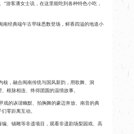
。”游客潘女士说，在这里能吃到各种特色小吃，
等闽南经典端午古早味悉数登场，鲜香四溢的地道小
内核，融合闽南传统与国风新韵，用歌舞、洞
望、根脉相连、终得团圆的温情故事。
高甲戏的诙谐幽默、拍胸舞的豪迈奔放、南音的典
子们零距离互动。
藤编、锡雕等非遗项目，观看非遗剧场梨园戏、高