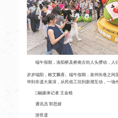
端午假期，洛阳桥及桥南古街人头攒动，人们
岁岁端阳，榕艾飘香。端午假期，泉州街巷之间
华到非遗大展演，从民俗工坊到新潮互动，一场
□融媒体记者 王金植
通讯员 郭思婧
游世遗