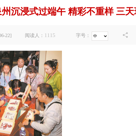
州沉浸式过端午 精彩不重样 三
1115

-22]
阅读人：
字号：