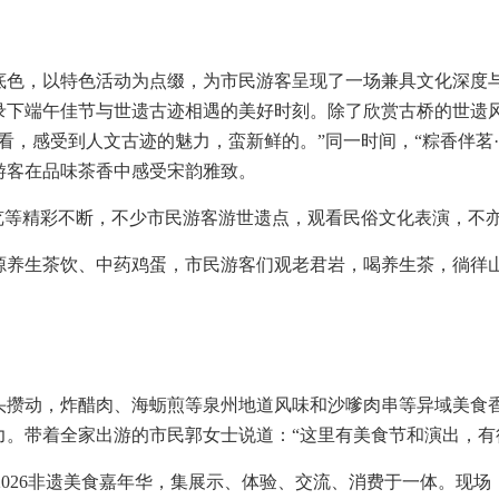
底色，以特色活动为点缀，为市民游客呈现了一场兼具文化深度
录下端午佳节与世遗古迹相遇的美好时刻。除了欣赏古桥的世遗
看，感受到人文古迹的魅力，蛮新鲜的。”同一时间，“粽香伴茗
游客在品味茶香中感受宋韵雅致。
览等精彩不断，不少市民游客游世遗点，观看民俗文化表演，不
源养生茶饮、中药鸡蛋，市民游客们观老君岩，喝养生茶，徜徉
人头攒动，炸醋肉、海蛎煎等泉州地道风味和沙嗲肉串等异域美食
力。带着全家出游的市民郭女士说道：“这里有美食节和演出，有
”2026非遗美食嘉年华，集展示、体验、交流、消费于一体。现