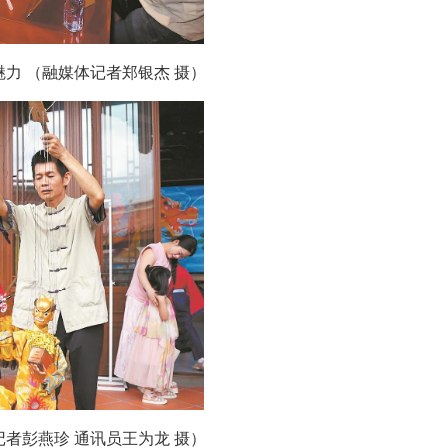
力 （融媒体记者郑银杰 摄）
者彭燕珍 通讯员王为龙 摄）