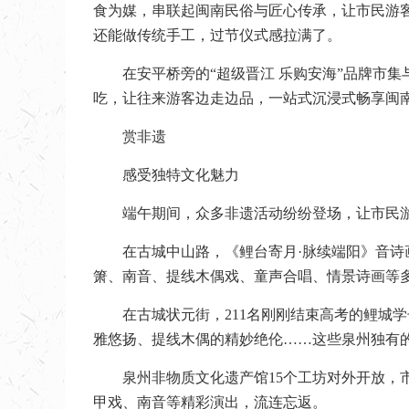
食为媒，串联起闽南民俗与匠心传承，让市民游
还能做传统手工，过节仪式感拉满了。
在安平桥旁的“超级晋江 乐购安海”品牌市
吃，让往来游客边走边品，一站式沉浸式畅享闽
赏非遗
感受独特文化魅力
端午期间，众多非遗活动纷纷登场，让市民
在古城中山路，《鲤台寄月·脉续端阳》音
箫、南音、提线木偶戏、童声合唱、情景诗画等
在古城状元街，211名刚刚结束高考的鲤城
雅悠扬、提线木偶的精妙绝伦……这些泉州独有
泉州非物质文化遗产馆15个工坊对外开放
甲戏、南音等精彩演出，流连忘返。