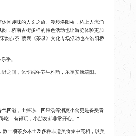
与休闲趣味的人文之旅。漫步洛阳桥，桥上人流涌
风韵，桥南古街多样的特色活动也让游览体验更加
·宋韵点茶”蔡襄《茶录》文化专场活动也在洛阳桥
亦乐乎。
山野之间，体悟端午养生雅韵，乐享安康端阳。
香气四溢，土笋冻、四果汤等消夏小食更是备受青
得吃、有得玩，小朋友都非常开心。”
场，数十项茶乡本土及多种非遗美食集中亮相，以美