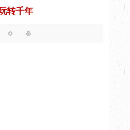
天玩转千年

