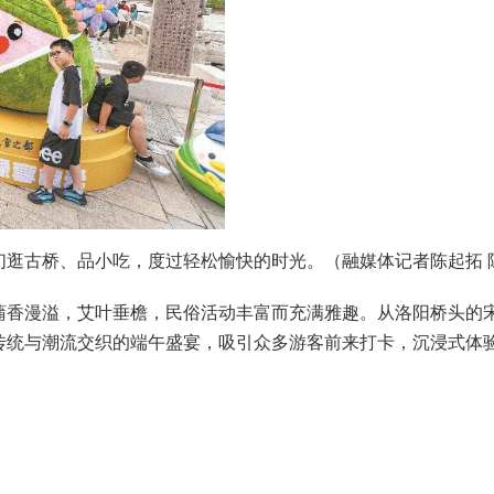
逛古桥、品小吃，度过轻松愉快的时光。（融媒体记者陈起拓 
蒲香漫溢，艾叶垂檐，民俗活动丰富而充满雅趣。从洛阳桥头的宋
传统与潮流交织的端午盛宴，吸引众多游客前来打卡，沉浸式体