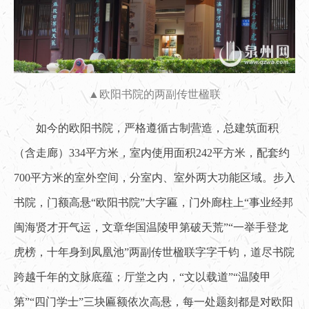
▲欧阳书院的两副传世楹联
如今的欧阳书院，严格遵循古制营造，总建筑面积
（含走廊）334平方米，室内使用面积242平方米，配套约
700平方米的室外空间，分室内、室外两大功能区域。步入
书院，门额高悬“欧阳书院”大字匾，门外廊柱上“事业经邦
闽海贤才开气运，文章华国温陵甲第破天荒”“一举手登龙
虎榜，十年身到凤凰池”两副传世楹联字字千钧，道尽书院
跨越千年的文脉底蕴；厅堂之内，“文以载道”“温陵甲
第”“四门学士”三块匾额依次高悬，每一处题刻都是对欧阳