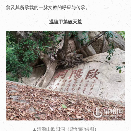
詹及其所承载的一脉文教的呼应与传承。
温陵甲第破天荒
▲清源山欧阳洞（曾华丽/供图）