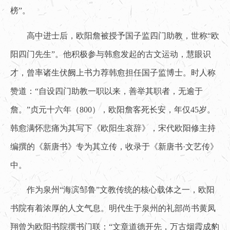
榜”。
高中进士后，欧阳詹被授予国子监四门助教，世称“欧
阳四门先生”。他积极参与韩愈发起的古文运动，慧眼识
才，曾率诸生伏阙上书力荐韩愈担任国子监博士。时人称
赞道：“自设四门助教一职以来，善举其职者，无逾于
詹。”贞元十六年（800），欧阳詹客死长安，年仅45岁。
韩愈满怀悲痛为其写下《欧阳生哀辞》，宋代欧阳修主持
编撰的《新唐书》专为其立传，收录于《新唐书·文艺传》
中。
作为泉州“海滨邹鲁”文教传统的核心载体之一，欧阳
书院有着浓厚的人文气息。明代生于泉州的礼部尚书黄凤
翔曾为欧阳书院撰书门联：“文章道德开先，万古烟霞成豹