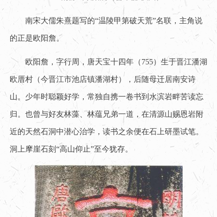
南宋大儒朱熹题写的“温陵甲第破天荒”名联，主角说
的正是欧阳詹。
欧阳詹，字行周，唐天宝十四年（755）生于晋江潘湖
欧厝村（今晋江市池店镇潘湖村），后随母迁居南安诗
山。少年时聪颖好学，常独自携一卷书到水滨岩畔苦读忘
归。也曾与好友林藻、林蕴兄弟一道，在清源山赐恩岩附
近的天然石洞中潜心治学，读书之余便在石上研墨试笔。
洞上摩崖石刻“高山仰止”至今犹存。