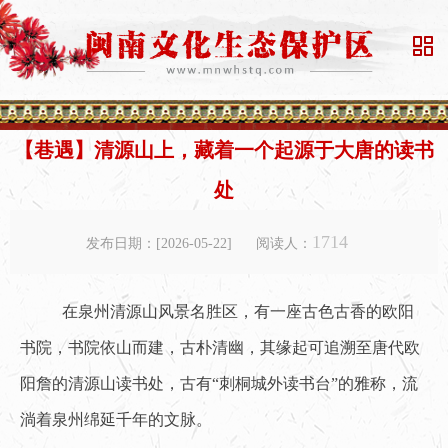

【巷遇】清源山上，藏着一个起源于大唐的读书
处
1714
发布日期：[2026-05-22]
阅读人：
在泉州清源山风景名胜区，有一座古色古香的欧阳
书院，书院依山而建，古朴清幽，其缘起可追溯至唐代欧
阳詹的清源山读书处，古有“刺桐城外读书台”的雅称，流
淌着泉州绵延千年的文脉。