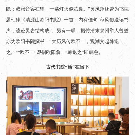
隐；载籍音容在望，一龛灯火似萤囊。”黄凤翔还曾为书院
题七律《清源山欧阳书院》一首，内有佳句“秋风似送读书
声，遗迹灵岩结构成”。另有一联，据传清末泉州举人曾遒
亦为欧阳书院撰书：“大历风传欧不二，观潮文起韩退
之。”“欧不二”即指欧阳詹，“韩退之”即韩愈。
古代书院“活”在当下