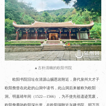
▲古朴清幽的欧阳书院
欧阳书院旧址在清源山赐恩岩附近，唐代泉州大才子
欧阳詹曾在此处的山洞中读书，此山洞后来被称为欧阳
洞。明嘉靖年间（1522—1566），为不使先祖遗迹荒废，
欧阳詹裔孙欧阳深出资，在欧阳洞附近兴建书院。明万历