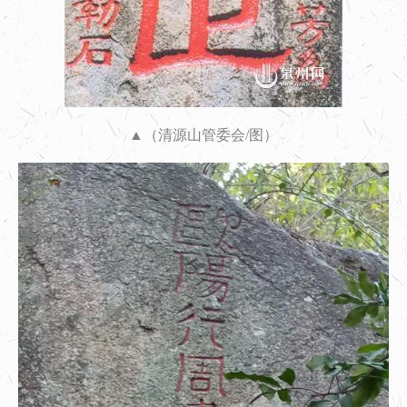
▲（清源山管委会/图）