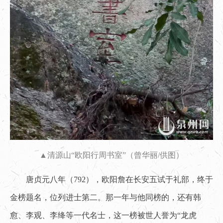
▲清源山“欧阳行周书室”（曾华丽/供图）
唐贞元八年（792），欧阳詹在长安五试于礼部，终于
金榜题名，位列进士第二。那一年与他同榜的，还有韩
愈、李观、李绛等一代名士，这一榜被世人誉为“龙虎