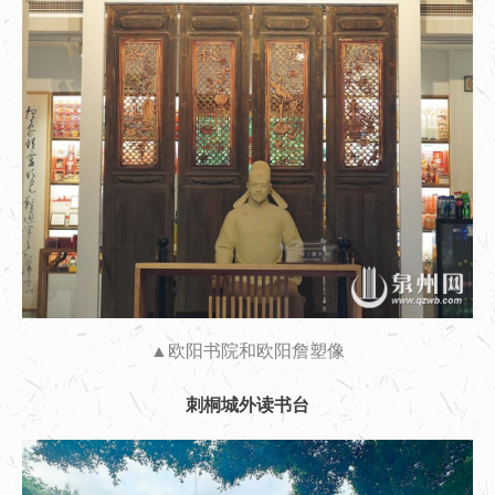
▲欧阳书院和欧阳詹塑像
刺桐城外读书台