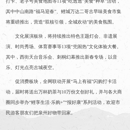
打卡、老字号美食地图等11项“吃透透”美食“种草”活动，
其中中山南路“福马迎春”、鲤城万达二哥古早味美食市集
将重磅推出，营造“双核引领，全城欢动”的美食氛围。
文化展演板块，将持续推出特色主题灯会、非遗展
演、时尚秀场、体育赛事等13项“兜闹热”文化体验大餐。
其中，西街天台音乐会、刺桐幻幕推出新春专场，以音
乐、灯光点亮古城夜空。
促消费板块，全网联动开展“马上有福”闪购打卡活
动，届时将送出万杯奶茶与10万份文创好礼，并与各大商
圈同步举办“鲤享生活·乐购+”“报好康”系列活动，欢迎市
民游客朋友们把泉州好物带回家。