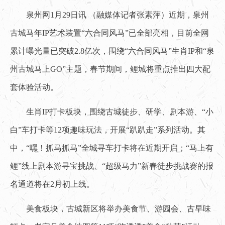
泉州网1月29日讯 （融媒体记者张素萍）近期，泉州
古城马年IP艺术装置“六合同风马”已全部亮相，目前全网
累计曝光量已突破2.8亿次，围绕“六合同风马”生肖IP和“泉
州古城马上GO”主题，春节期间，鲤城将重点推出四大配
套体验活动。
生肖IP打卡板块，围绕古城徒步、研学、剧本游、“小
白”车打卡等12项趣味玩法，开展“趴趴走”系列活动。其
中，“嘿！抓马抓马”全城寻车打卡将在近期开启；“马上有
鲤”线上剧本游寻宝挑战、“超级马力”新春徒步挑战赛的报
名通道将在2月初上线。
美食板块，古城新区将举办美食节、游园会、古早味