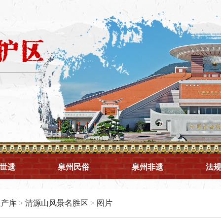
世遗
泉州民俗
泉州非遗
法
遗产库
>
清源山风景名胜区
>
图片