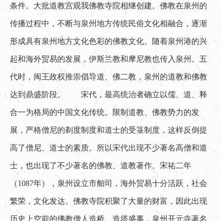
条件。大批道教宫观我佛教寺院相继创建。佛教在泉州的
传播过程中，不断与泉州地方传统民俗文化相融合，逐渐
形成具有泉州地方文化色彩的佛教文化。随着泉州港的兴
起和海外贸易的发展，伊斯兰教和摩尼教也传入泉州。五
代时，闽王政权推崇倡导道、佛二教，泉州的道教和佛教
达到鼎盛阶段。　　宋代，最高统治者确立以儒、道、释
合一为格局的中国文化传统。限制道教、佛教势力的发
展，严格僧尼的剃度制度和道士的受箓制度，这样反倒提
高了僧尼、道士的素质。所以宋代出现不少著名高僧和道
士，也出现了不少著名的佛教、道教著作。宋祐二年
（1087年），泉州设立市舶司，海外贸易十分活跃，社会
繁荣，文化发达。佛教寺院积聚了大量的财富，因此出现
历史上空前的佛教僧人造桥、造塔盛事，泉州开元寺著名