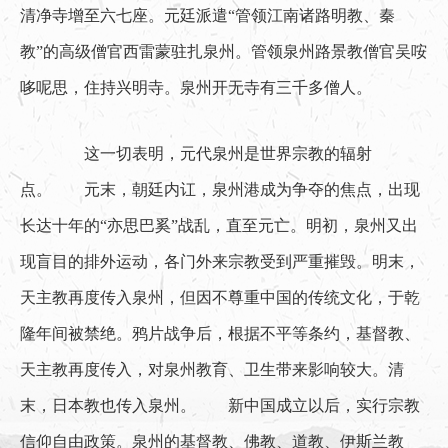
清净寺增至六七座。元廷派遣“管领江南诸路明教、秦
教”的高级僧官西雷蒙驻扎泉州。管领泉州路景教僧官吴咹
哆呢思，住持兴明寺。泉州开无寺有三千多僧人。
　　这一切表明，元代泉州是世界宗教的辐射
点。　　元末，朝廷内讧，泉州港成为争夺的焦点，出现
长达十年的“亦思巴奚”战乱，直至元亡。明初，泉州又出
现盲目的排外运动，各门外来宗教受到严重摧毁。明末，
天主教再度传入泉州，但因不尊重中国的传统文化，于乾
隆年间被禁绝。鸦片战争后，根据不平等条约，基督教、
天主教再度传入，对泉州教育、卫生带来影响较大。清
末，日本教也传入泉州。　　新中国成立以后，实行宗教
信仰自由政策。泉州的基督教、佛教、道教、伊斯兰教