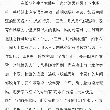
　　在长期的生产实践中，泉州渔民积累了下少经
验，并总结出许多语言生动、简明扼要的渔谚。如石狮蚶
江的渔民说：“二八好行舟。”囚为二月八月气候温和，没
有台风威胁，也没有强大的北风，风向时南时北，对南来
北往之行舟均适宜；“六月上红云，劝君莫驶船”，如果六
月间天上偶有红云，那么三天内就必定有强风或台风，不
宜出航；“四月割（绞丝旁加一个衮）走”，要是四月间发
雷，这就警告人们，风暴随后即到，尚在海上放（绞丝旁
加一个衮）捕鱼的渔般，连收（绞丝旁加一个衮）的时间
都没有了，要立即割掉（绞丝旁一个衮）绳，急速返港避
风。惠安崇武渔民的谚语有“海水在分路，无风便是
雨”、“谷雨是北风，山空海也空”、“只惊七月半水，不惊
七月半鬼”、“冬至、上元边，白鱼游来要吃圆（汤