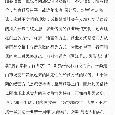
顾客信誉。但也有商店在讨价还价时，不讲信誉，随意抬
价，常有顾客挨宰，故近年来有“泉州客、对半说”之俗
谚，这种不文明的现象，必将随着社会主义精神文明建设
的深入开展而被克服。泉州传统的商业民俗文化，还表现
在商业的方式、标志、语言等方面。商业方式是指商人从
弃商品交换中介所采取的行为方式，大致有坐商、行商和
居间商三种民俗形态。前引清道光《晋江县志.风俗志》所
载“居者素积，行者求售”，即指坐商和行商而言。坐商是
由市场交易发展起来的固定性的经商方式的民俗。由于坐
商的经营方式是积货待需，坐等顾客上门，因此其民俗特
点即表现出以卖方的主动热情为特征，正如泉州民谚所
说：“和气生财，顾客挨挨来。”为“拉顾客”，店主还不时
搞一些所谓开业若干周年“大酬宾”、换季“清仓大拍卖”、