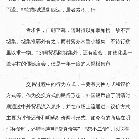
而退。非如郡城通衢四达，居者素积，行
　　者求售，自朝至暮，随时得以如取如携，故不言
墟集。墟集惟郭外有之，而村落亦常置小墟集，不待行数
里以求一物。”乡间贸易除墟集外，还有庙会，如德化县一
些乡村的佛诞庙会，便是一年一度的大规模集市。
　　交易过程中的行为方式，主要有交换方式和议价
方式等。作为交换方式的民俗形态，外国银币曾于明清时
期通过中外贸易流入泉州，并在市场上流通过。议价方式
主要为讨价还价和明码标价两种形式。如今有的商店在明
码标价时，还特地声明“货真价实”、“恕不二价”，以取得