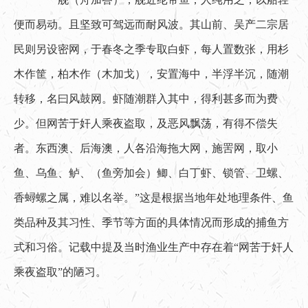
便而易动。且坚致可驾远而耐风波。其山前、吴产二宗居
民则另设密网，于春冬之季专取白虾，每人置数张，用杉
木作筐，柏木作（木加戈），安置海中，半浮半沉，随潮
转移，名曰风鼓网。虾随潮群入其中，得利甚多而为费
少。但网苦于奸人乘夜盗取，及恶风飘荡，有得不偿失
者。东西澳、后海澳，人各沿海拖大网，施罟网，取小
鱼、乌鱼、鲈、（鱼旁加会）鲫、白丁虾、锁管、卫螺、
香蟳螺之属，难以名举。”这是根据当地年处地理条件、鱼
类品种及其习性、季节等方面的具体情况而形成的捕鱼方
式和习俗。记载中提及当时渔业生产中存在着“网苦于奸人
乘夜盗取”的陋习。