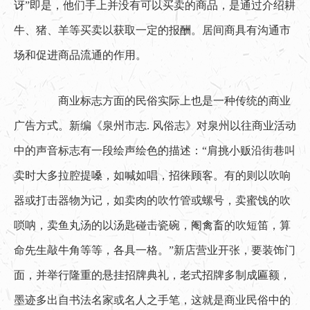
讶”即是，他们手上并没有可以买卖的商品，是通过介绍耕
牛、猪、羊等买卖以获取一定的报酬。居间商具有沟通市
场和促进商品流通的作用。
　　商业标志方面的民俗实际上也是一种传统的商业
广告方式。新编《泉州市志. 风俗志》对泉州以往商业活动
中的声音标志有一段绘声绘色的描述：“肩挑小贩沿街巷叫
卖时大多拉腔提嗓，如喊如唱，招徕顾客。有的则以吹响
器或打击器物为记，如卖肉的吹竹管或螺号，卖蜜饯的吹
唢呐，卖鱼丸汤的以汤匙碰击瓷碗，阉禽畜的吹短笛，算
命先生敲牛角等等，各具一格。”新店营业开张，要装饰门
面，并举行隆重的悬挂招牌典礼，老式招牌多制成匾额，
墨迹多出自书法名家或名人之手笔，这就是商业民俗中的