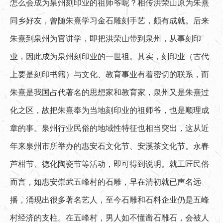
怎么会成为泉州刻印业的祖师爷呢？相传洪荣山原为朱熹
同乡好友，曾随朱熹学习金石雕刻手艺，颇有成就。后来
朱熹到泉州为官讲学，即把洪荣山带到泉州，从事刻印
业，因此成为泉州刻印业的一世祖。其实，刻印业（古代
上要是刻印书籍）与文化、教育事业有着密切的联系，而
朱熹是我国占代著名的思想家和教育家，泉州又是朱熹过
化之区，故把朱熹奉为当地刻印业的祖师爷，也是顺理成
章的事。泉州行业民俗的地域性特征也相当突出，这从近
年来泉州市所举办的惠安石文化节、安溪茶文化节。永春
芦柑节、德化陶瓷节等活动，即可得到说明。就工匠民俗
而言，如惠安崇武五峰村的石雕，早在清初就已声名远
播，涌现出很多著名艺人，至今石雕和石料企业仍是五峰
村经济的支柱。在五峰村，男人如不懂凿石雕石，会被人