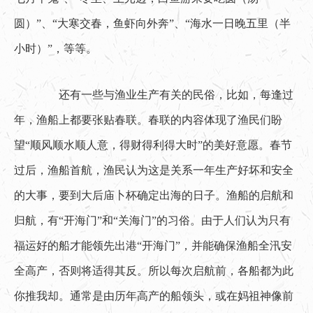
圆）”、“大寒交春，鱼虾向外奔”、“海水一日晚五里（半
小时）”，等等。
　　还有一些与渔业生产有关的民俗，比如，每逢过
年，渔船上都要张贴春联。春联的内容体现了渔民们盼
望“顺风顺水顺人意，得财得利得大时”的美好意愿。春节
过后，渔船首航，渔民认为这是关系一年生产好坏和安全
的大事，要到大后庙卜杯确定出海的日子。渔船的启航和
归航，有“开海门”和“关海门”的习俗。由于人们认为只有
福运好的船才能领先出港“开海门”，并能确保渔船全汛安
全高产，否则将适得其反。所以每次启航前，各船都为此
你推我却。通常是由历年高产的船领头，或在妈祖神像前