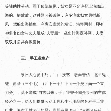
等辅助性劳动。囿于传统偏见，妇女是不允许登上渔船出
海的。解放后，这种陋习被破除，许多渔家妇女勇树新
风，驾船出海捕鱼。今惠安崇武的靖江、港墘两村，即有
40多名妇女与丈夫组成“夫妻船”，昼出讨海夜补网，夫妻
双双并肩共奔致富路。
三、 手工业生产
　　泉州人心灵手巧，“百工技艺，敏而善仿，北土缇
缣，两番（三个毛）（四下一个厂下面一个炎下面一个立
刀旁），莫不能成”自古以来，手工业曾长期是泉州的主体
经济之一，给人们提供劳动工具和生活用品的各种手工业
行业，遍布于城乡，如晋江县即有民谚曰：“赤西米粉筒，