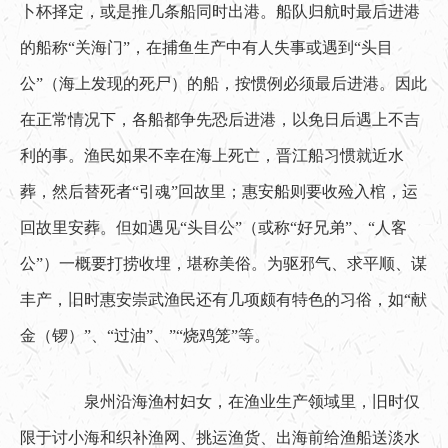
卜杯择定，或是推几条船同时出港。船队归航时最后进港
的船称“关海门”，在捕鱼生产中有人失事或遇到“头目
公”（海上发现的死尸）的船，按惯例必须最后进港。因此
在正常情况下，各船都争先恐后进港，以免日后遇上不吉
利的事。渔民如果不幸在海上死亡，晋江船习惯就近水
葬，然后替死者“引魂”回故里；惠安船则要收殓入棺，运
回故里安葬。但如遇见“头目公”（或称“好兄弟”、“人客
公”）一概要打捞收埋，堪称美俗。为驱邪气、求平顺、谋
丰产，旧时惠安崇武渔民还有几项颇有特色的习俗，如“献
金（锣）”、“过油”、”“烧鸡笼”等。
　　泉州沿海渔村妇女，在渔业生产领域里，旧时仅
限于讨小海和织补渔网、挑运渔货、出海前给渔船送淡水