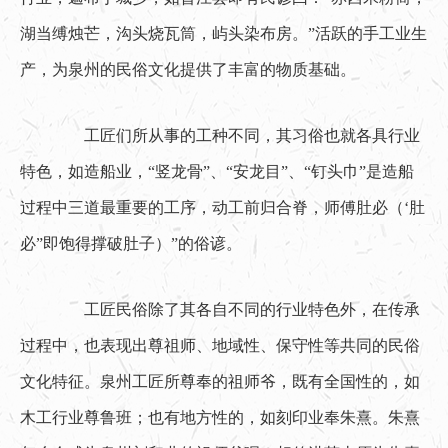
湖当缚烛芒，沟头烧瓦筒，屿头染布房。”活跃的手工业生
产，为泉州的民俗文化提供了丰富的物质基础。
　　工匠们所从事的工种不同，其习俗也就各具行业
特色，如造船业，“竖龙骨”、“安龙目”、“钉头巾”是造船
过程中三道最重要的工序，动工前归合脊，师傅肚必（‘肚
必”即饱得撑破肚子）”的俗谚。
　　工匠民俗除了其各自不同的行业特色外，在传承
过程中，也表现出尊祖师、地域性、保守性等共同的民俗
文化特征。泉州工匠所尊奉的祖师爷，既有全国性的，如
木工行业尊鲁班；也有地方性的，如刻印业奉朱熹。朱熹