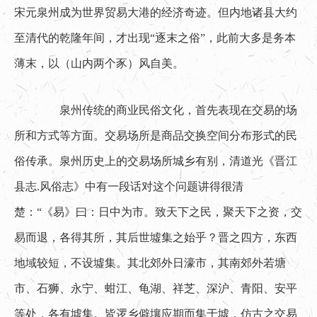
宋元泉州成为世界贸易大港的经济奇迹。但内地诸县大约
至清代的乾隆年间，才出现“逐末之俗”，此前大多是务本
薄末，以（山内两个豕）风自美。
　　泉州传统的商业民俗文化，首先表现在交易的场
所和方式等方面。交易场所是商品交换空间分布形式的民
俗传承。泉州历史上的交易场所城乡有别，清道光《晋江
县志.风俗志》中有一段话对这个问题讲得很清
楚：“《易》曰：日中为市。致天下之民，聚天下之资，交
易而退，各得其所，其后世墟集之始乎？晋之四方，东西
地域较短，不设墟集。其北郊外日濠市，其南郊外若塘
市、石狮、永宁、蚶江、龟湖、祥芝、深沪、青阳、安平
等处，各有墟集。皆逻乡僻壤应期而集于墟，仿古之交易