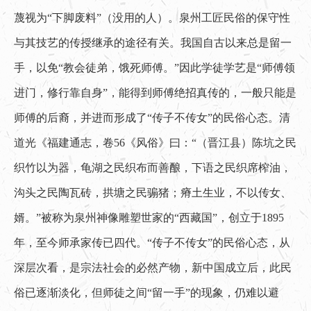
蔑视为“下脚废料”（没用的人）。泉州工匠民俗的保守性
与其技艺的传授继承的途径有关。我国自古以来总是留一
手，以免“教会徒弟，饿死师傅。”因此学徒学艺是“师傅领
进门，修行靠自身”，能得到师傅绝招真传的，一般只能是
师傅的后裔，并进而形成了“传子不传女”的民俗心态。清
道光《福建通志，卷56《风俗》曰：“（晋江县）陈坑之民
织竹以为器，龟湖之民织布而善酿，下语之民织席榨油，
沟头之民陶瓦砖，拱塘之民骟猪；瘠土生业，不以传女、
婿。”被称为泉州神像雕塑世家的“西藏国”，创立于1895
年，至今师承家传已四代。“传子不传女”的民俗心态，从
深层次看，是宗法社会的必然产物，新中国成立后，此民
俗已逐渐淡化，但师徒之间“留一手”的现象，仍难以避