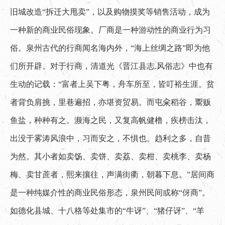
旧城改造“拆迁大甩卖”，以及购物摸奖等销售活动，成为
一种新的商业民俗现象。厂商是一种游动性的商业行为习
俗。泉州古代的行商闻名海内外，“海上丝绸之路”即为他
们所开辟。对于行商，清道光《晋江县志.风俗志》中也有
生动的记载：“富者上吴下粤，舟车所至，皆叮裕生涯。贫
者背负肩挑，里巷遍招，亦堪资贸易。而屯籴稻谷，鬻贩
鱼盐，种种有之。濒海之民，又复高帆健橹，疾榜击汰，
出没于雾涛风浪中，习而安之，不惧也。趋利之多，自昔
为然。其小者如卖饧、卖饼、卖荔、卖柑、卖桃李、卖杨
梅、卖甘蔗者，熙来攘往，声满街衢，朝暮下息。”居间商
是一种纯媒介性的商业民俗形态，泉州民间或称“伢商”。
如德化县城、十八格等处集市的“牛讶”、“猪仔讶”、“羊