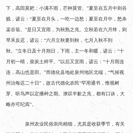
下，高田莫耙；小满不雨，芒种莫管。”夏至在五月中则谷
贱，谚云：“夏至在月头，一吃一边愁；夏至在月中，愁杀
粜谷翁。”是日又宜雨，为秋熟之兆。立秋若在六月终，则
早禾反迟，谚云：“六月立秋要到秋，七月入秋不到
秋。”立冬日及十月朔日，下雨，主一冬和暖，谚云：“十
月初一晴，柴炭土样平。”以后又宜雨，谚云：“十月雨连
连，高山也是田。”而德化县地处泉州地区北端，“气候视
州治每迟二十日”，故古代德化农民“罕用通书，惟视树
芽、听鸟声以定播种之期。潦叹半歉之兆，都有口诀，大
略亦可纪焉”。
　　泉州农业民俗崇尚精细，尤其是收获季节，有关