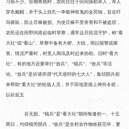
习俗不少。谷物将熟时，农民往往于田间插稻草人，草人
穿衣戴帽，并于头上挂扎一串敬神祭鬼的金冥钱，旨在吓
鸟驱鼠，防止庄稼被损。为使庄稼不受兽害和不被盗窃，
农民还在田野间搭起临时草寮，通宵达旦轮流守护，称“看
大社”或“看山”。草寮中备有大锣、大铳，用以报警或驱
害。情况严重时，村里人闻讯及时赶来协助。旧时“看大
社”，有的地方还要举行“放兵”、“犒兵”、“收兵”等活
动。“放兵”是祈请所谓“代天巡狩的七大人”，集结阴兵前
来帮助“看大社”的轮值人员，并于田地里插上神符令箭，
以祈庇五
　　谷无损。“犒兵”是“看大社”期间每逢初一、十五
两日，均得犒劳阴兵，“收兵”是全村农作物收获完毕，要