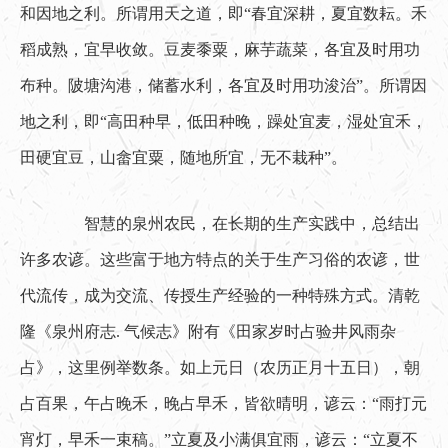
和因地之利。所谓用天之道，即“春宜深耕，夏宜数耘。禾
稻成熟，宜早收敛。豆麦黍粟，麻芋蔬菜，各宜及时用功
布种。陂塘沟港，储蓄水利，各宜及时用功浚治”。所谓因
地之利，即“高田种早，低田种晚，躁处宜麦，湿处宜禾，
田硬宜豆，山畲宜粟，随地所宜，无不栽种”。
　　智慧的泉州农民，在长期的生产实践中，总结出
许多农谚。这些富于地方特点的关于生产习俗的农谚，世
代流传，成为交流、传授生产经验的一种特殊方式。清乾
隆《泉州府志. 气候志》附有《田家岁时占验井风雨杂
占》，这里例举数条。如上元日（农历正月十五日），朝
占百果，午占晚禾，晚占早禾，皆欲晴明，谚云：“雨打元
宵灯，早禾一束稿。”立夏及小满俱宜雨，谚云：“立夏不