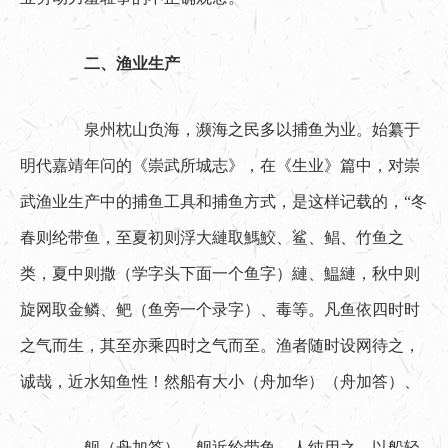
二、渔业生产
　　泉州枕山负海，濒海之民多以捕鱼为业。始纂于
明代嘉靖年问的《崇武所城志》，在《生业》篇中，对崇
武渔业生产中的捕鱼工具和捕鱼方式，是这样记载的，“冬
春则纶带鱼，至夏初则浮大縺取鰢鮫、鲨、鲳、竹鱼之
类，夏中则撒（学字头下面一个鱼字）縺、鰛縺，秋中则
旋网取金鳞、鲃（鱼旁一个录字）、毒等。凡鱼依四时时
之气而生，其至亦乘四时之气而至。渔者随时设网待之，
诚哉，近水知鱼性！然船有大小（舟加华）（舟加答）、
　　舰（舟加答），舰近纶带鱼，人纯用之，以船轻