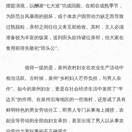
摆筵演戏，以酬谢“七大巡”功成回殿。在稻谷成熟季节，
为防范台风暴雨的损坏，或个体农户因劳动力缺乏而导致
过熟脱粒，亲邻之间往往义务互助抢收。其时，主人必须
准备较为丰富的饭菜，送到田头款待诸位亲邻，但大家在
食用前得先敬祀“田头公”。
　　值得一提的是，泉州农村妇女在农业生产活动中
相当活跃。古时候，泉州“乡村妇人芒乔负担，与男人杂
作”。如今的泉州妇女，更是在社会经济生活中发挥了“半
边天”的作用。在泉州沿海地区的一些渔村，还形成了具有
鲜明特色的男女劳动分工，即男人专门从事海上捕捞，农
副业等劳动则全部由妇女承担，甚至出现了男人以从事农
业劳动力羞耻事的不正确观念。