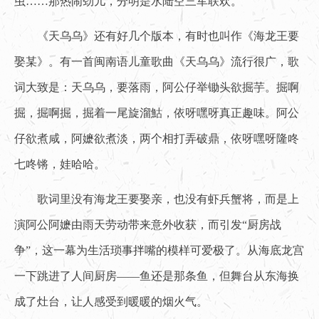
虫……那热闹劲儿，分明是水陆空三军联欢。
《天乌乌》还有好几个版本，有时也叫作《海龙王要
娶某》。有一首闽南语儿童歌曲《天乌乌》流行很广，歌
词大致是：天乌乌，要落雨，阿公仔举锄头欲掘芋。掘啊
掘，掘啊掘，掘着一尾旋溜鮕，依呀嘿呀真正趣味。阿公
仔欲煮咸，阿嬷欲煮淡，两个相打弄破鼎，依呀嘿呀隆咚
七咚锵，娃哈哈。
歌词里没有海龙王要娶亲，也没有虾兵蟹将，而是上
演阿公阿嬷由雨天劳动带来意外收获，而引发“厨房战
争”，这一幕为生活琐事拌嘴的模样可爱极了。从海底龙宫
一下跳进了人间厨房——鱼还是那条鱼，但舞台从东海换
成了灶台，让人感受到暖暖的烟火气。