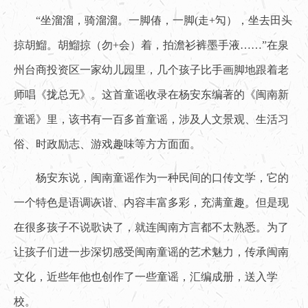
“坐溜溜，骑溜溜。一脚偆，一脚(走+勼），坐去田头
掠胡鰡。胡鰡掠（勿+会）着，拍澹衫裤墨手液……”在泉
州台商投资区一家幼儿园里，几个孩子比手画脚地跟着老
师唱《拢总无》。这首童谣收录在杨安东编著的《闽南新
童谣》里，该书有一百多首童谣，涉及人文景观、生活习
俗、时政励志、游戏趣味等方方面面。
杨安东说，闽南童谣作为一种民间的口传文学，它的
一个特色是语调诙谐、内容丰富多彩，充满童趣。但是现
在很多孩子不说歌诀了，就连闽南方言都不太熟悉。为了
让孩子们进一步深切感受闽南童谣的艺术魅力，传承闽南
文化，近些年他也创作了一些童谣，汇编成册，送入学
校。