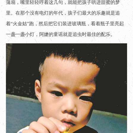
蒲扇，嘴里轻轻哼着这几句，就能把孩子哄进甜蜜的梦
里。在那个没有电灯的年代，孩子们最大的乐趣就是追
着“火金姑”跑，然后把它们装进玻璃瓶，看着瓶子里亮起
一盏一盏小灯，阿嬷的童谣就是追虫时最佳的配乐。