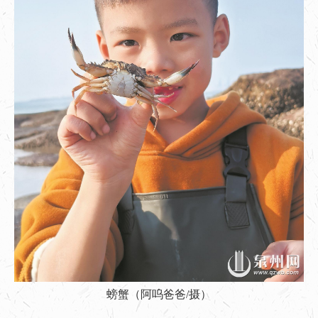
螃蟹（阿呜爸爸/摄）