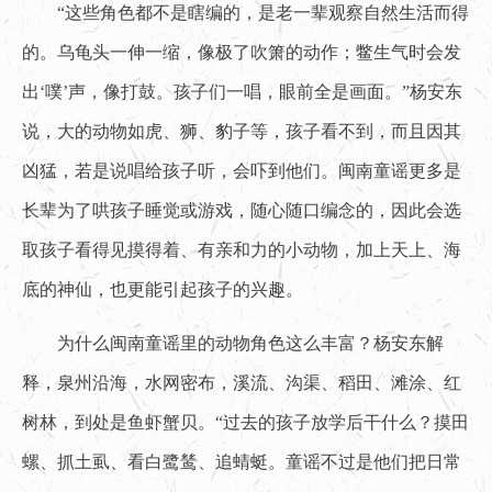
“这些角色都不是瞎编的，是老一辈观察自然生活而得
的。乌龟头一伸一缩，像极了吹箫的动作；鳖生气时会发
出‘噗’声，像打鼓。孩子们一唱，眼前全是画面。”杨安东
说，大的动物如虎、狮、豹子等，孩子看不到，而且因其
凶猛，若是说唱给孩子听，会吓到他们。闽南童谣更多是
长辈为了哄孩子睡觉或游戏，随心随口编念的，因此会选
取孩子看得见摸得着、有亲和力的小动物，加上天上、海
底的神仙，也更能引起孩子的兴趣。
为什么闽南童谣里的动物角色这么丰富？杨安东解
释，泉州沿海，水网密布，溪流、沟渠、稻田、滩涂、红
树林，到处是鱼虾蟹贝。“过去的孩子放学后干什么？摸田
螺、抓土虱、看白鹭鸶、追蜻蜓。童谣不过是他们把日常