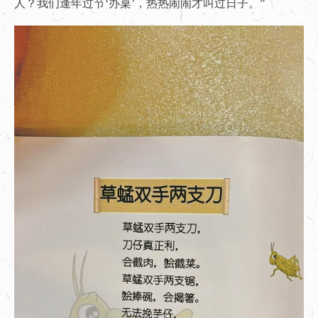
人？我们逢年过节‘办桌’，热热闹闹才叫过日子。”