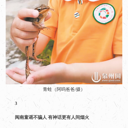
青蛙（阿呜爸爸/摄）
3
闽南童谣不骗人
有神话更有人间烟火