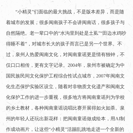
“小精灵”们面临的最大挑战，不是版本差异，而是随
着城市的发展，很多闽南孩子不会讲闽南话，很多孩子与
自然隔绝。老一辈口中的“水沟里到处是土虱”“田边水鸡吵
得睡不着”，对城市长大的孩子而言已是另一个世界。不
过，泉州人热爱闽南文化，对闽南童谣更是情有独钟，不
仅口口相传，更有文字记录。2004年，泉州市被确定为中
国民族民间文化保护工程综合性试点城市，2007年闽南文
化生态保护实验区设立，随着对非物质文化遗产和闽南文
化保护工作的进一步重视，很多地方将闽南童谣列为学校
的乡土教材，各种闽南童谣说唱比赛开展得如火如荼。泉
州的年轻人还玩出新花样：把闽南童谣做成绘本，用AI制
作成动画片，让这些“小精灵”活蹦乱跳地走进一个全新的