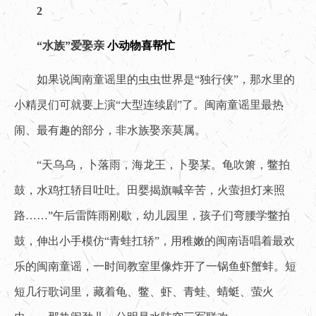
2
“水族”爱娶亲
小动物喜帮忙
如果说闽南童谣里的虫虫世界是“独行侠”，那水里的
小精灵们可就要上演“大型连续剧”了。闽南童谣里最热
闹、最有趣的部分，非水族娶亲莫属。
“天乌乌，卜落雨，海龙王，卜娶某。龟吹箫，鳖拍
鼓，水鸡扛轿目吐吐。田婴揭旗喊辛苦，火萤担灯来照
路……”午后雷阵雨刚歇，幼儿园里，孩子们弯腰学鳖拍
鼓，伸出小手模仿“青蛙扛轿”，用稚嫩的闽南语唱着最欢
乐的闽南童谣，一时间教室里像炸开了一锅鱼虾蟹蚌。短
短几行歌词里，藏着龟、鳖、虾、青蛙、蜻蜓、萤火