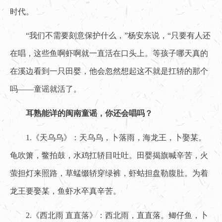
时代。
“我们不需要刻意保护什么，”杨安东说，“只要有人还
在唱，这些鱼啊虾啊就一直活在口头上。等孩子哪天真的
在溪边看到一只田婴，他会忽然想起这不就是扛轿的那个
吗——童谣就活了。
耳熟能详的闽南童谣，你还会唱吗？
1.《天乌乌》：天乌乌，卜落雨，海龙王，卜娶某。
龟吹箫，鳖拍鼓，水鸡扛轿目吐吐。田婴揭旗喊辛苦，火
萤担灯来照路，草蜢缀轿穿绿裤，虾蛄担盘勒腹肚。为着
龙王要娶某，鱼虾水卒真辛苦。
2.《西北雨 直直落》：西北雨，直直落。鲫仔鱼，卜