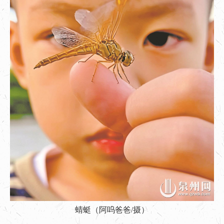
蜻蜓（阿呜爸爸/摄）