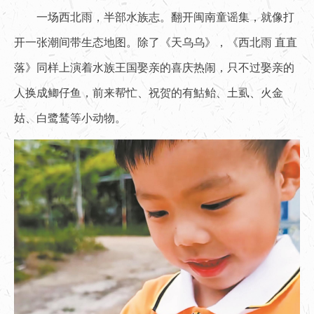
一场西北雨，半部水族志。翻开闽南童谣集，就像打
开一张潮间带生态地图。除了《天乌乌》，《西北雨 直直
落》同样上演着水族王国娶亲的喜庆热闹，只不过娶亲的
人换成鲫仔鱼，前来帮忙、祝贺的有鮕鲐、土虱、火金
姑、白鹭鸶等小动物。