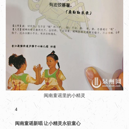
闽南童谣里的小精灵
4
闽南童谣新唱
让小精灵永驻童心