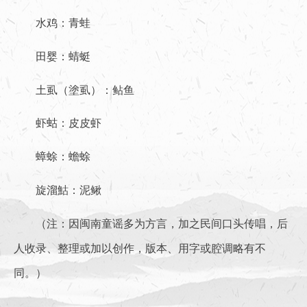
水鸡：青蛙
田婴：蜻蜓
土虱（塗虱）：鲇鱼
虾蛄：皮皮虾
蟑蜍：蟾蜍
旋溜鮕：泥鳅
（注：因闽南童谣多为方言，加之民间口头传唱，后
人收录、整理或加以创作，版本、用字或腔调略有不
同。）