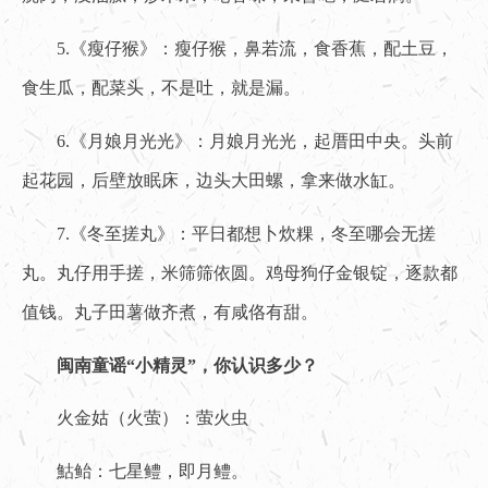
5.《瘦仔猴》：瘦仔猴，鼻若流，食香蕉，配土豆，
食生瓜，配菜头，不是吐，就是漏。
6.《月娘月光光》：月娘月光光，起厝田中央。头前
起花园，后壁放眠床，边头大田螺，拿来做水缸。
7.《冬至搓丸》：平日都想卜炊粿，冬至哪会无搓
丸。丸仔用手搓，米筛筛依圆。鸡母狗仔金银锭，逐款都
值钱。丸子田薯做齐煮，有咸佫有甜。
闽南童谣“小精灵”，你认识多少？
火金姑（火萤）：萤火虫
鮕鲐：七星鳢，即月鳢。