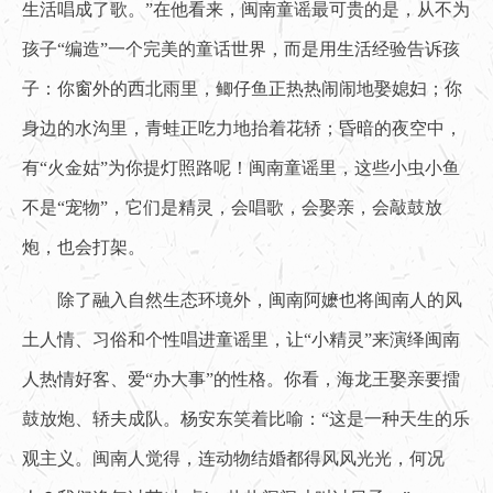
生活唱成了歌。”在他看来，闽南童谣最可贵的是，从不为
孩子“编造”一个完美的童话世界，而是用生活经验告诉孩
子：你窗外的西北雨里，鲫仔鱼正热热闹闹地娶媳妇；你
身边的水沟里，青蛙正吃力地抬着花轿；昏暗的夜空中，
有“火金姑”为你提灯照路呢！闽南童谣里，这些小虫小鱼
不是“宠物”，它们是精灵，会唱歌，会娶亲，会敲鼓放
炮，也会打架。
除了融入自然生态环境外，闽南阿嬷也将闽南人的风
土人情、习俗和个性唱进童谣里，让“小精灵”来演绎闽南
人热情好客、爱“办大事”的性格。你看，海龙王娶亲要擂
鼓放炮、轿夫成队。杨安东笑着比喻：“这是一种天生的乐
观主义。闽南人觉得，连动物结婚都得风风光光，何况