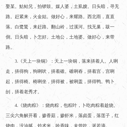
娶某。鮕鲐兄，拍锣鼓。媒人婆，土虱嫂。日头暗，寻无
路。赶紧来，火金姑。做好心，来耀路。西北雨，直直
落。白鹭鸶，来赶路。翻山岭，过溪河。找无巢，跋一
倒。日头暗，卜怎好。土地公，土地婆。做好心，来带
路。
3.《天上一块铜》：天上一块铜，落来挵着人。人咧
走，挵得狗，狗咧吠，挵着碓。碓咧舂，挵着宫，宫咧
起，挵得椅。椅咧坐，挵得被，被咧盖，挵得鸭。鸭卜
刣，挵着老秀才。
4.《烧肉粽》：烧肉粽，包粽叶，卜吃肉粽着趁烧。
三尖六角解开看，掺香菇，掺虾米，落卤蛋，落莲子，红
烧肉，没油腻，炒术米，呛香味，未曾吃，涎若滴。