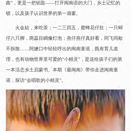
曲”，更是一把钥匙——打开闽南语的大门，乡土记忆的
锁，以及孩子认识世界的第一扇窗。
火金姑，来吃茶；一二三四五，蜜蜂花仔肚；一只蟳
仔八只脚，两蕊目睭像灯泡；燕仔燕仔真好看，同飞同歇
不拆散……阿嬷口中轻轻哼出的闽南童谣，既有育儿道
理，也有动物世界里可爱的“小精灵”，是送给孩子们的第
一本活态乡土启蒙书。本期《最闽南》带你走进闽南童
谣，探访“会唱歌的小精灵”。