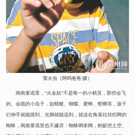
萤火虫（阿呜爸爸/摄）
闽南童谣里，“火金姑”不是唯一的小精灵，那些会飞
的、会跳的小虫子，如蜻蜓、蝴蝶、蜜蜂、螳螂等，孩子
们伸手就能摸到、光脚就能追到，就连在角落拉丝织网的
蜘蛛，闽南童谣里也不嫌弃：蜘蛛咧牵网，蚂蚁挖土空。