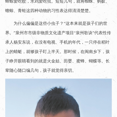
蟑蜍爱吃蚊，水鸡爱吃虫。短短几句，就将蜘蛛、蚂蚁、
蟾蜍、青蛙这四种动物的习性表达得清清楚楚。
为什么偏偏是这些小虫子？“这本来就是孩子们的世
界。”泉州市市级非物质文化遗产项目“泉州歌诀”代表性传
承人杨安东说，在没有电视、手机的年代，一只停在稻叶
上的蜻蜓，就够孩子盯上半天。那时候，在闽南乡下，孩
子睁开眼睛看到的就是火金姑、田婴、蜜蜂、蝴蝶等。长
辈随心随口编几句，孩子就觉得亲切。