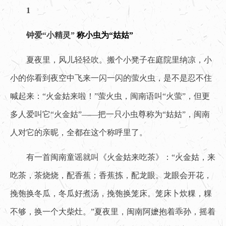
1
钟爱“小精灵”
称小虫为“姑姑”
夏夜里，风儿轻轻吹。搬个小凳子在庭院里纳凉，小
小的你看到夜空中飞来一闪一闪的萤火虫，是不是忍不住
喊起来：“火金姑来啦！”萤火虫，闽南语叫“火萤”，但更
多人爱叫它“火金姑”——把一只小虫尊称为“姑姑”，闽南
人对它的亲昵，全都在这个称呼里了。
有一首闽南童谣就叫《火金姑来吃茶》：“火金姑，来
吃茶，茶烧烧，配香蕉；香蕉拣，配龙眼。龙眼会开花，
挽匏换冬瓜，冬瓜好煮汤，挽匏换笼床。笼床卜炊粿，粿
不够，换一个大柴灶。”夏夜里，闽南阿嬷抱着乖孙，摇着