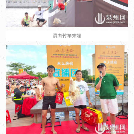
滑向竹竿末端