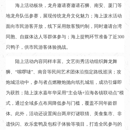
海上活动板块，龙舟邀请赛邀请石狮、南安、厦门等
地龙舟队伍参赛，展现传统龙舟文化魅力；海上泼水活动
面向市民游客开放，线下采用散客预约制，同时邀请台湾
同胞、自媒体达人等群体参与；海上捉鸭环节准备了近300
只鸭子，供市民游客体验挑战。
陆上活动内容同样丰富。文艺街秀活动组织舞龙舞
狮、“嗦啰嗹”、南音等民间艺术团体沿指定路线巡演；攻
炮城活动中，参与者点燃鞭炮抛向纸扎城垣，成功引爆即
为获胜；陆上泼水嘉年华采用“主会场+沿海各镇联动点”模
式，通过全域多点布局降低参与门槛，覆盖不同年龄群
体。此外，活动还设置闽台两岸灯谜联猜、美食集市、非
遗快闪、欢乐套鸭及包粽子体验等项目，打造全民参与的