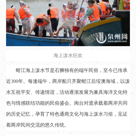
海上泼水狂欢
蚶江海上泼水节是石狮独有的端午民俗，至今已传承
近300年。每逢端午，两岸船只齐聚蚶江后垵澳海域，以泼
水互祝平安、传递情谊，活动逐渐发展为兼具海洋文化特
色与情感联结功能的民俗盛会。闽台对渡承载着两岸共同
的历史记忆，孕育了特色通商文化与海上泼水习俗，见证
着两岸民间交流的悠久传统。