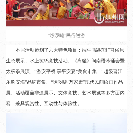
“嗦啰嗹”民俗巡游
本届活动策划了六大特色项目：端午“嗦啰嗹”习俗原
生态展示、水上掠鸭竞技活动、《离骚》闽南语吟诵会暨
太极拳展演、“游安平桥 享平安宴”美食市集、“超级晋江
乐购安海”品牌市集、“嗦啰嗹·万家康”现代民间绘画作品
展。活动覆盖非遗展示、文体竞技、艺术展览等多方面内
容，兼具观赏性、互动性与体验性。