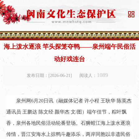

海上泼水逐浪 竿头探笼夺鸭——泉州端午民俗活
动好戏连台
1089
发布日期：[2026-06-21]
阅读人：
泉州网6月20日讯（融媒体记者 许小程 王耿华 陈英杰
通讯员 王鹏达 陈文经 颜华杰 文/图）端午佳节，粽叶飘
香，泉州各地民俗活动轮番登场。石狮蚶江海上泼水逐浪
传情，晋江安海水上掠鸭斗趣添乐，两岸同胞以非遗民俗