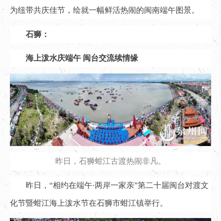
为纽带共庆佳节，绘就一幅鲜活热闹的闽南端午图景。
石狮：
海上泼水庆端午 闽台交流续情缘
昨日，石狮蚶江古渡热闹非凡。
昨日，“相约在端午·两岸一家亲”第二十届闽台对渡文
化节暨蚶江海上泼水节在石狮市蚶江镇举行。