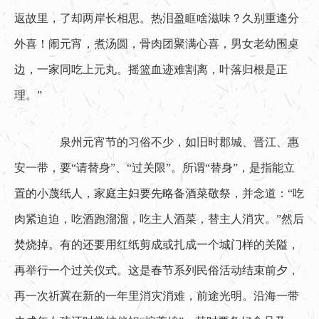
返故里，了却两岸长相思。热泪盈眶啥滋味？久别重逢分
外喜！闹元宵，煮汤圆，骨肉团聚满心喜，男女老幼围桌
边，一家同吃上元丸。摇篮血迹难割离，叶落归根是正
理。”
　　泉州元宵节的习俗不少，如旧时郡城、晋江、惠
安一带，要“请替身”、“过关限”。所谓“替身”，是指能立
置的小蔑纸人，家庭主妇要先略备酒菜敬祭，并念道：“吃
肉紧迫迫，吃酒跑溜溜，吃主人酒菜，替主人消灾。”然后
焚烧掉。有的还要用红纸剪成或扎成一个城门样的关隘，
再举行一个过关仪式。这是春节系列民俗活动结束前夕，
再一次祈冀在新的一年里消灾消难，前途光明。沿海一带