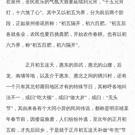
在泉州，全民欢乐的气氛大致要延续到元宵，“十五元宵
灯，十六煞了心”。其中又以初五为界，分为前后两个阶
段，正如泉州俗谣所称：“初五隔开，初六舀肥。”初五后
各就各业，农民也要舀挑粪肥，开始农作春耕。也有以初
六力界，称“初五舀肥，初六隔开”。
　　正月初五这天，惠东的崇武，惠北的山腰，后
龙、南埔等地，以及介于惠东、惠北之间的辋川村，还有
一个只有其北邻莆田地区才有的特殊节日，其称呼各地叫
法不一，或曰“吃大顿”，或曰“做大岁”，或曰：“无头
节”，其由来各有个大同小异的民间传说，都称是明宗靖某
年春节前，因倭寇偷袭，人们纷纷外逃，至次年的正月初
五前，才先后回乡，于是就于正月初五这天补做“年兜”节