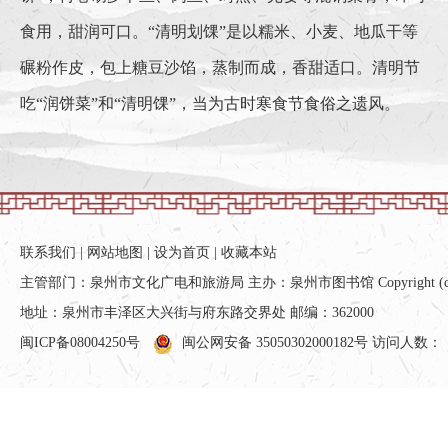
食用，甜润可口。“清明划馃”是以糯米、小麦、地瓜干等
碾粉作皮，包上糖豆沙馅，蒸制而成，香甜适口。清明节
吃“润饼菜”和“清明馃”，当为古时寒食节食俗之遗风。
联系我们
|
网站地图
|
设为首页
|
收藏本站
主管部门：泉州市文化广电和旅游局 主办：泉州市图书馆 Copyright (c) All ri
地址：泉州市丰泽区大兴街与府东路交界处 邮编：362000
闽ICP备08004250号
闽公网安备 35050302000182号
访问人数：