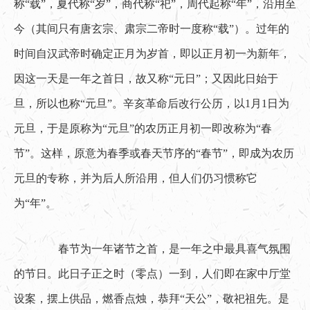
称“载”，夏代称“岁”，商代称“祀”，周代起称“年”，沿用至
今（其间只有唐玄宗、肃宗二帝时一度称“载”）。过年的
时间自汉武帝时确定正月为岁首，即以正月初一为新年，
因这一天是一年之首日，故又称“元日”；又因此日始于
旦，所以也称“元旦”。辛亥革命后改行公历，以1月1日为
元旦，于是原称为“元旦”的农历正月初一即改称为“春
节”。这样，原意为春季或春天节序的“春节”，即成为农历
元旦的专称，并为后人所沿用，但人们仍习惯称它
为“年”。
　　春节为一年诸节之首，是一年之中最具喜气氛围
的节日。此日子正之时（零点）一到，人们即在家中厅堂
设案，摆上供品，燃香点烛，恭拜“天公”，敬祀祖先。是