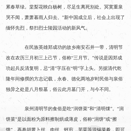
累春草绿。棠梨花映白杨树，尽足生离死别处。冥寞重泉
哭不闻，萧萧暮雨人归去。”新中国成立后，社会上出现了
缅怀先烈，祭扫烈士陵园活动的新风气。
　　在民族英雄郑成功的故乡南安石井一带，清明节
改在农历三月初三上己节，俗称“三月节。”传说是因郑成
功起兵反清复明，忌“清”字压在“明”字上头。另据清代乾
隆年间修撰的方志记载，永春、德化两地岁时民俗与泉俗
独异之处是八月祭墓，俗云此月墓门开，与今不同。
　　泉州清明节的食俗是吃“润饼菜”和“清明馃”。“润
饼菜”是以面粉为原料擦制烘成薄皮，俗称“润饼”或“擦
饼”，再卷胡萝卜丝、肉丝、蚵煎、芜荽等混锅菜肴，即可