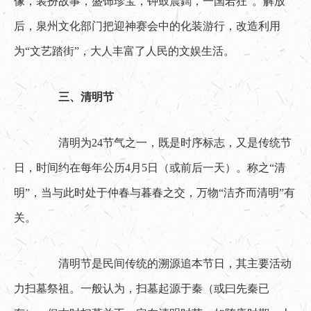
像，装扮故事，盛饰珍宝，钟鼓震鍧，一国若狂”。解放
后，泉州文化部门把迎神赛会中的化装游行，改造利用
为“文艺踏街”，大人丰富了人民的文娱生活。
三、清明节
　　清明为24节气之一，既是时序标志，又是传统节
日，时间约在每年公历4月5日（或前后一天）。称之“清
明”，当与此时处于仲春与暮春之交，万物“洁齐而清明”有
关。
　　清明节是民间传统的溯源追本节日，其主要活动
力扫墓祭祖。一般认为，扫墓起源于秦（或曰先秦已