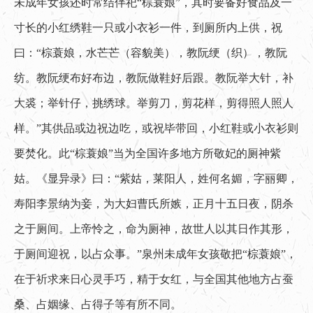
未成年女孩还时常结伴祀“棕蓑娘”，其时要备好食品及一
寸长的小红绣鞋一只或小衣衫一件，到厕所内上供，祝
曰：“棕蓑娘，水芒芒（容貌美），教阮绠（织），教阮
纺。教阮绠布好布边，教阮做鞋好后跟。教阮举大针，补
大裘；举针仔，挑绣球。举剪刀，剪花样，剪得照人照人
样。”其供品或边祝边吃，或祝毕带回，小红鞋或小衣衫则
要焚化。此“棕蓑娘”当为全国许多地方所敬妃的厕神紫
姑。《显异录》曰：“紫姑，莱阳人，姓何名媚，字丽卿，
寿阳李景纳为妾，为大妇曹氏所嫉，正月十五日夜，阴杀
之于厕间。上帝怜之，命为厕神，故世人以其日作其形，
于厕间迎祝，以占众事。”泉州未成年女孩敬把“棕蓑娘”，
在于祈求来日心灵手巧，精于女红，与全国其他地方占蚕
桑、占姻缘、占得子等有所不同。