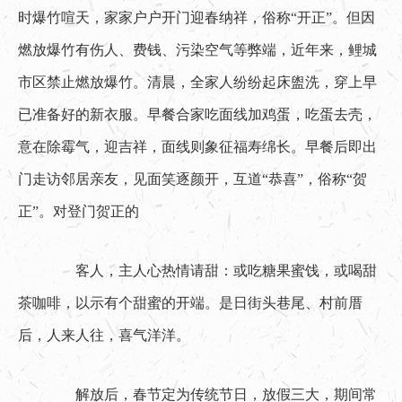
时爆竹喧天，家家户户开门迎春纳祥，俗称“开正”。但因
燃放爆竹有伤人、费钱、污染空气等弊端，近年来，鲤城
市区禁止燃放爆竹。清晨，全家人纷纷起床盥洗，穿上早
已准备好的新衣服。早餐合家吃面线加鸡蛋，吃蛋去壳，
意在除霉气，迎吉祥，面线则象征福寿绵长。早餐后即出
门走访邻居亲友，见面笑逐颜开，互道“恭喜”，俗称“贺
正”。对登门贺正的
　　客人，主人心热情请甜：或吃糖果蜜饯，或喝甜
茶咖啡，以示有个甜蜜的开端。是日街头巷尾、村前厝
后，人来人往，喜气洋洋。
　　解放后，春节定为传统节日，放假三大，期间常