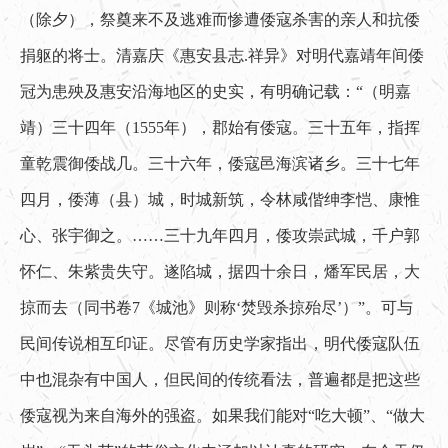
（除夕），祭奠来不及逃难而惨遭倭寇杀害的亲人和抗倭
捐躯的将士。清嘉庆《惠安县志.祥异》对明代嘉靖年间倭
冠为患殃及惠安沿海地区的史实，有明确记载：“（明嘉
靖）三十四年（1555年），郡始有倭寇。三十五年，指挥
童乾震御倭战几。三十六年，倭寇邑海滨诸乡。三十七年
四月，倭薄（县）城，时城新筑，令林咸偕绅李恺、康惟
心、张宇御之。……三十九年四月，倭攻崇武城，千户郭
怀仁、朱紫贵失守。遂陷城，据四十余日，燔军民居，大
掠而去（同书卷7《城池》则称‘焚毁杀掠殆尽’）”。可与
民间传说相互印证。尽管有历史学家指出，明代倭寇队伍
中也混杂有中国人，但民间的传统看法，普遍都是把这些
倭寇视为来自海外的强盗。如果我们能对“吃大顿”、“做大