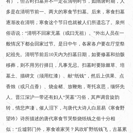
有），但古时扫墓并不一定在清明时节，如隋唐时期，人
多是在清明节前一、两大的寒食节扫墓。后来，寒食扫墓
逐渐改在清明，寒食这个节日也就被人们所遗忘了。泉州
俗语说：“清明不回家无墓（或曰无祖）。”外出人员在一
般情况下都会回家过节。是日中午，各家各户要在厅堂祭
妃祖先。清明节前后10天内为扫墓日期，如要修墓和抬骸
移葬，则不用另行择日，凡事无忌。扫墓时要除棘草、培
墓土、描碑文（须用红漆）、献“纸钱”，然后上供果、点
香烛（或只点香）、烧金楮、放鞭炮，寄托哀思，缅怀先
人。晋江深沪一带还有妇人“哭墓”习俗，其声调音旋韵
转，情悲声凄，催人泪下，与唐代大诗人白居易《寒食野
望吟》诗所描述的唐代寒食节哭祭烧纸钱之俗十分相
似：“丘墟郭门外，寒食谁家哭？风吹旷野纸钱飞，古墓累