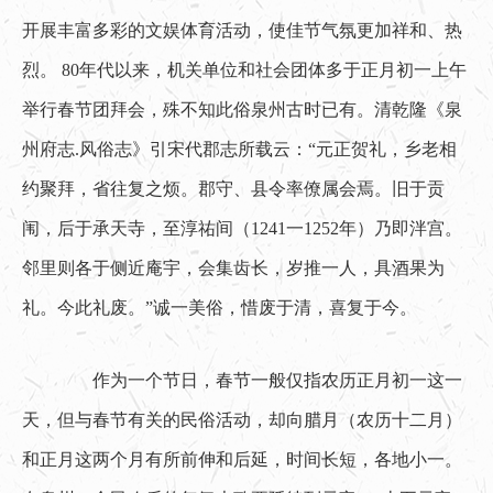
开展丰富多彩的文娱体育活动，使佳节气氛更加祥和、热
烈。 80年代以来，机关单位和社会团体多于正月初一上午
举行春节团拜会，殊不知此俗泉州古时已有。清乾隆《泉
州府志.风俗志》引宋代郡志所载云：“元正贺礼，乡老相
约聚拜，省往复之烦。郡守、县令率僚属会焉。旧于贡
闱，后于承天寺，至淳祐间（1241一1252年）乃即泮宫。
邻里则各于侧近庵宇，会集齿长，岁推一人，具酒果为
礼。今此礼废。”诚一美俗，惜废于清，喜复于今。
　　作为一个节日，春节一般仅指农历正月初一这一
天，但与春节有关的民俗活动，却向腊月（农历十二月）
和正月这两个月有所前伸和后延，时间长短，各地小一。