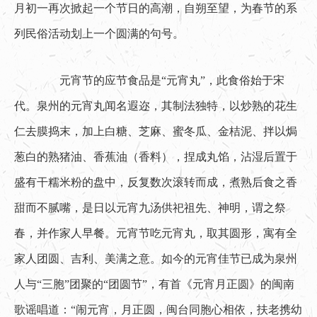
月初一再次掀起一个节日的高潮，自朔至望，为春节的系
列民俗活动划上一个圆满的句号。
　　元宵节的应节食品是“元宵丸”，此食俗始于宋
代。泉州的元宵丸闻名遐迩，其制法独特，以炒熟的花生
仁去膜捣末，加上白糖、芝麻、蜜冬瓜、金桔泥、拌以焗
葱白的熟猪油、香蕉油（香料），捏成丸馅，沾湿后置于
盛有干糯米粉的盘中，反复数次滚转而成，煮熟后食之香
甜而不腻嘴，是日以元宵九汤供祀祖先、神明，谓之祭
春，并作家人早餐。元宵节吃元宵丸，取其圆形，寓有全
家人团圆、吉利、美满之意。如今的元宵佳节已成为泉州
人与“三胞”团聚的“团圆节”，有首《元宵月正圆》的闽南
歌谣唱道：“闹元宵，月正圆，闽台同胞心相依，扶老携幼