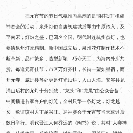
　　把元宵节的节日气氛推向高潮的是“闹花灯”和迎
神赛会的活动，泉州灯俗自唐初建城后即由中原传入，及
至南宋，灯烛之盛，已闻名全国。明代时连杭州点灯，也
要请泉州灯匠精制。新中国成立后，泉州花灯制作技术不
断革新，品种繁多，造型新颖，巧夺天工，为海内外所共
赏。每逢元宵佳节，市区万灯齐挂，长街一望如星宿，而
开元寺、威远楼等处更是灯光灿烂，人山人海。安溪县龙
涓山后村的尤灯十分别致，“龙头”和“龙尾”由公众合备，
中间插进各家各户的灯笼，全村只擎一条灯龙，灯龙越
长，象证该村人丁越兴旺。迎神赛会于元宵节当天或过后
数日举行。明代晋江人何乔远的《闽书》说，其时“大赛神