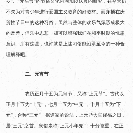
岁”、“无头节”的节俗文化内涵加以认真的研究，在今天仍
不失为对青少年进行爱国主义教育的好教材。而穿插在庆
贺性节日中的这种习俗，虽然与整体的欢乐气氛形成极大
的反差，但乐中思悲，却可以增强我们在和平时期的忧患
意识。所有这些，也许就是上述习俗能沿承至今的一种合
理解释吧。
二、元宵节
　　农历正月十五为元宵节，又称“上元节”。古代以
正月十五为“上元”，七月十五为“中元”，十月十五为“下
元”，合称“三元”，据道家的说法，上元乃大官赐福之日，
居“三元”之首。泉俗素称“上元小年兜”，十分隆重，在正